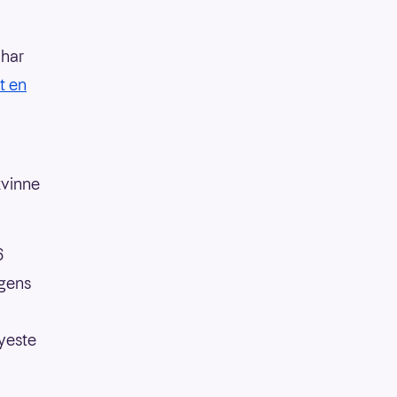
 har
t en
kvinne
6
agens
øyeste