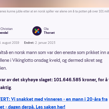
 kunne juble etter at en norsk spiller var alene om å ta potten på over 101 mill
 Christian
Ola
endal
Thorset
4. august 2019
Endret:
2. januar 2023
altså en norsk mann som var den eneste som prikket inn a
allene i Vikinglotto onsdag kveld, og dermed sikret seg
ien.
var av det skyhøye slaget: 101.646.585 kroner, for å
yaktig
.
RT: Vi snakket med vinneren - en mann i 20-åra fra
et - dagen derpå. Les saken her!