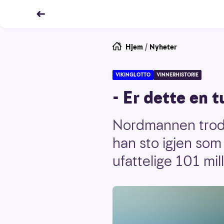
Hjem
/
Nyheter
VIKINGLOTTO
VINNERHISTORIE
- Er dette en t
Nordmannen trodde
han sto igjen som 
ufattelige 101 mil