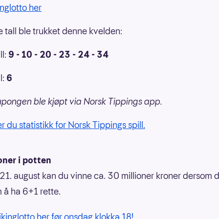
inglotto her
 tall ble trukket denne kvelden:
l:
9 - 10 - 20 - 23 - 24 - 34
l:
6
pongen ble kjøpt via Norsk Tippings app.
r du statistikk for Norsk Tippings spill.
oner i potten
1. august kan du vinne ca. 30 millioner kroner dersom d
 å ha 6+1 rette.
Vikinglotto her før onsdag klokka 18!