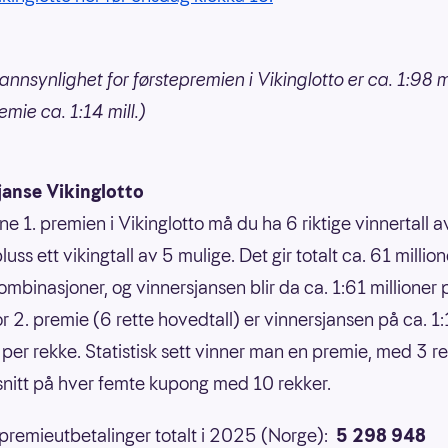
annsynlighet for førstepremien i Vikinglotto er ca. 1:98 mi
mie ca. 1:14 mill.)
janse Vikinglotto
ne 1. premien i Vikinglotto må du ha 6 riktige vinnertall 
luss ett vikingtall av 5 mulige. Det gir totalt ca. 61 million
ombinasjoner, og vinnersjansen blir da ca. 1:61 millioner 
or 2. premie (6 rette hovedtall) er vinnersjansen på ca. 1
 per rekke. Statistisk sett vinner man en premie, med 3 ret
 snitt på hver femte kupong med 10 rekker.
 premieutbetalinger totalt i 2025 (Norge):
5 298 948