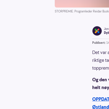
STORPREMIE: Programleder Reidar Buskenes
Jon
Dyb
Publisert:
1
Det var 
riktige t
topprem
Og den 
helt nø
OPPDATE
Østland