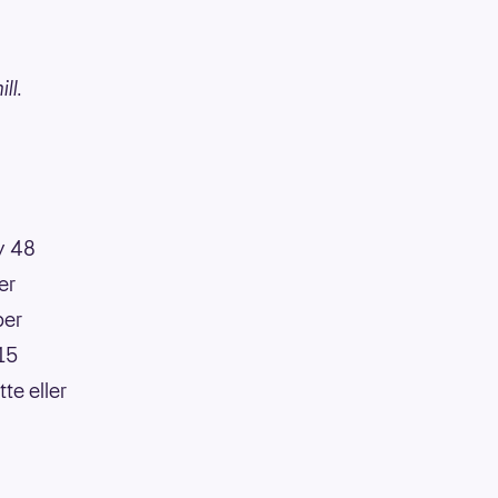
ll.
av 48
er
per
:15
te eller