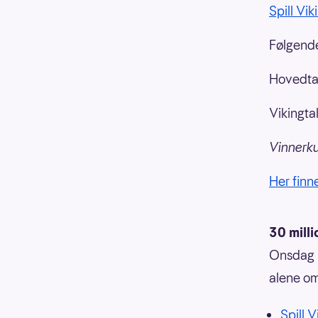
Spill Vik
Følgende
Hovedtal
Vikingtal
Vinnerku
Her finne
30 milli
Onsdag 2
alene om
Spill 