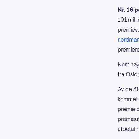
Nr. 16 p
101 mill
premiesu
nordmann
premiere
Nest høy
fra Oslo
Av de 30
kommet i
premie p
premieut
utbetali