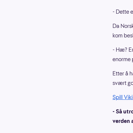
- Dette 
Da Norsk
kom besk
- Hæ? Er 
enorme
Etter å h
svært go
Spill Vik
- Så utr
verden a