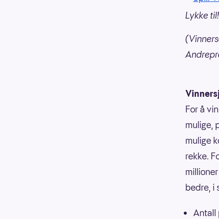
Lykke til!
(Vinners
Andrepre
Vinners
For å vin
mulige, p
mulige k
rekke. F
millioner
bedre, i
Antall