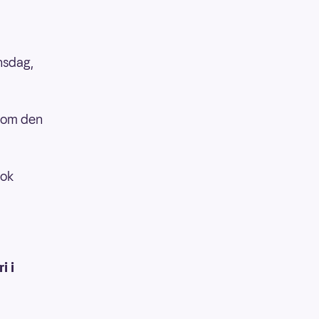
nsdag,
t om den
nok
i i