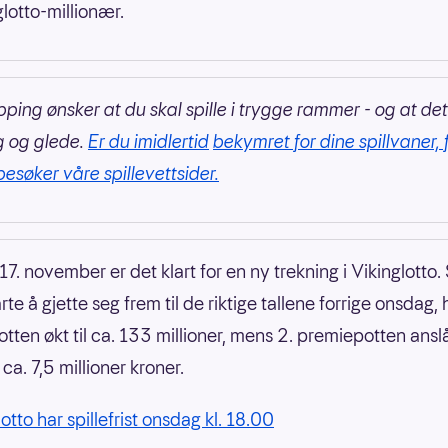
glotto-millionær.
pping ønsker at du skal spille i trygge rammer - og at det
g og glede.
Er du imidlertid
bekymret for dine spillvaner, 
besøker våre spillevettsider.
7. november er det klart for en ny trekning i Vikinglotto.
rte å gjette seg frem til de riktige tallene forrige onsdag, 
tten økt til ca. 133 millioner, mens 2. premiepotten ansl
a. 7,5 millioner kroner.
otto har spillefrist onsdag kl. 18.00