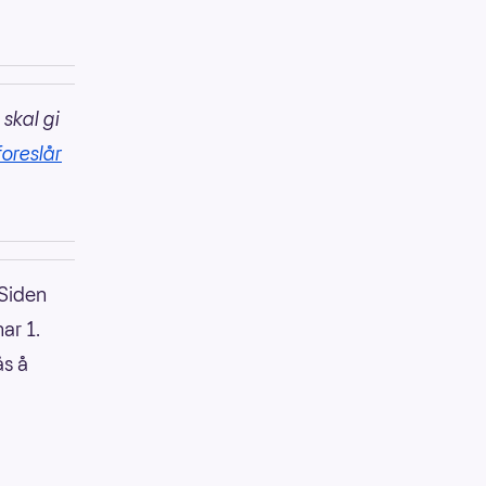
 skal gi
foreslår
 Siden
har 1.
ås å