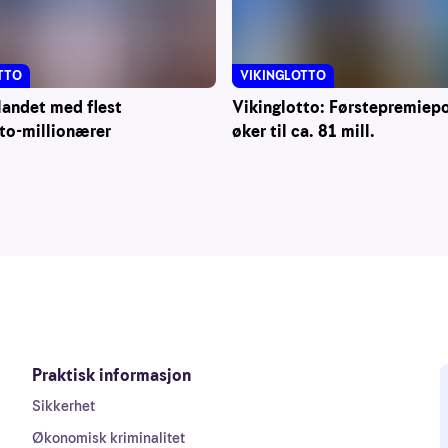
VIKINGLOTTO
TTO
Vikinglotto: Førstepremiep
landet med flest
øker til ca. 81 mill.
to-millionærer
Praktisk informasjon
Sikkerhet
Økonomisk kriminalitet