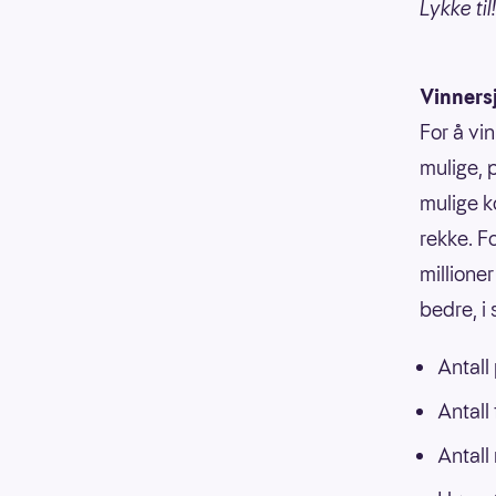
Lykke til!
Vinners
For å vin
mulige, p
mulige k
rekke. F
millioner
bedre, i
Antall
Antall
Antall