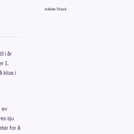
Adobe Stock
l i år
r 1.
 kloa i
9 av
res sju
ter for å