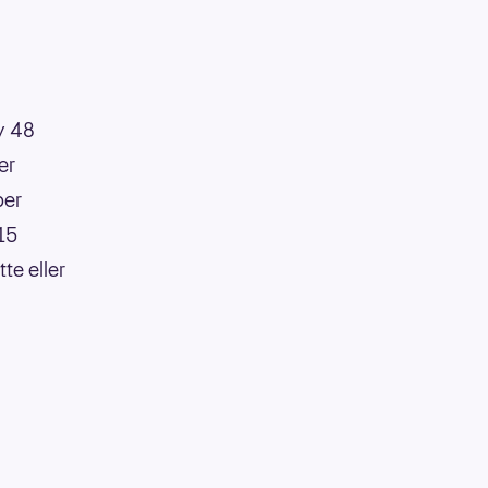
av 48
er
per
:15
te eller