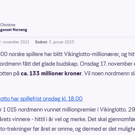
-Christine
gsoset Norseng
2. november 2021
Endret:
3. januar 2023
0 norske spillere har blitt Vikinglotto-millionærer, og hitti
ordmenn fått det glade budskap. Onsdag 17. november e
otten på
ca. 133 millioner kroner
. Vil noen nordmenn slå
otto har spillefrist onsdag kl. 18.00
ar 1 015 nordmenn vunnet millionpremier i Vikinglotto. 2
årets vinnere - hittil i år vel og merke. Det skal gjennomfø
tto-trekninger før året er omme, og dermed er det mulighe