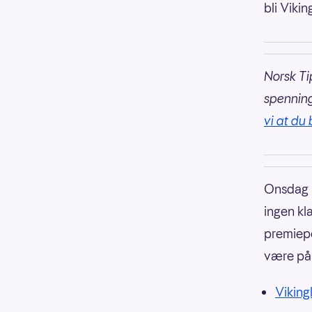
bli Vikin
Norsk Ti
spennin
vi at du 
Onsdag 1
ingen kla
premiepo
være på c
Vikingl