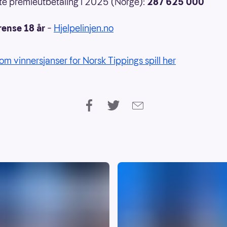
e premieutbetaling i 2025 (Norge):
287 625 000
rense 18 år
–
Hjelpelinjen.no
om vinnersjanser for Norsk Tippings spill her