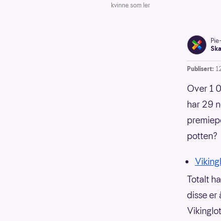
kvinne som ler
Pie
Ska
Publisert:
1
Over 1 00
har 29 n
premiep
potten?
Vikingl
Totalt h
disse er 
Vikinglo