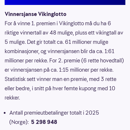
Vinnersjanse Vikinglotto
For å vinne 1. premien i Vikinglotto må du ha 6
riktige vinnertall av 48 mulige, pluss ett vikingtall av
5 mulige. Det gir totalt ca. 61 millioner mulige
kombinasjoner, og vinnersjansen blir da ca. 1:61
millioner per rekke. For 2. premie (6 rette hovedtall)
er vinnersjansen på ca. 1:15 millioner per rekke.
Statistisk sett vinner man en premie, med 3 rette
eller bedre, i snitt på hver femte kupong med 10
rekker.
Antall premieutbetalinger totalt i 2025
(Norge):
5 298 948