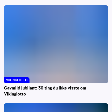
VIKINGLOTTO
Gavmild jubilant: 30 ting du ikke visste om
Vikinglotto