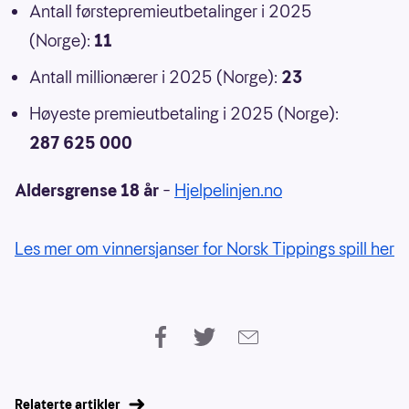
Antall førstepremieutbetalinger i 2025
(Norge):
11
Antall millionærer i 2025 (Norge):
23
Høyeste premieutbetaling i 2025 (Norge):
287 625 000
Aldersgrense 18 år
–
Hjelpelinjen.no
Les mer om vinnersjanser for Norsk Tippings spill her
Relaterte artikler