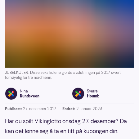
JUBELKULER: Disse seks kulene gjorde avslutningen på 2017 svært
fornøyelig for tre nordmenn.
Nina
Sverre
Rundsveen
Houmb
Publisert:
27. desember 2017
Endret:
2. januar 2023
Har du spilt Vikinglotto onsdag 27. desember? Da
kan det lønne seg å ta en titt på kupongen din.