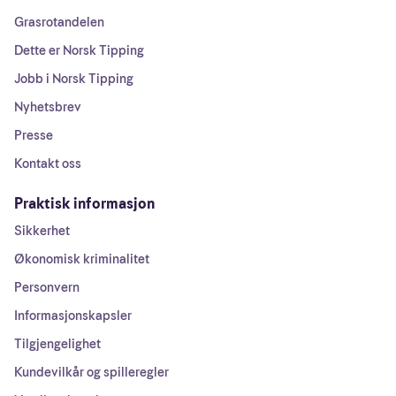
Grasrotandelen
Dette er Norsk Tipping
Jobb i Norsk Tipping
Nyhetsbrev
Presse
Kontakt oss
Praktisk informasjon
Sikkerhet
Økonomisk kriminalitet
Personvern
Informasjonskapsler
Tilgjengelighet
Kundevilkår og spilleregler