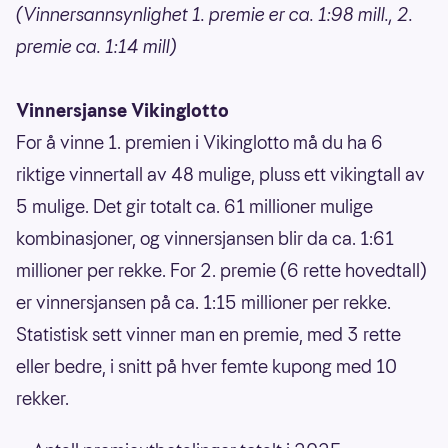
(Vinnersannsynlighet 1. premie er ca. 1:98 mill., 2.
premie ca. 1:14 mill)
Vinnersjanse Vikinglotto
For å vinne 1. premien i Vikinglotto må du ha 6
riktige vinnertall av 48 mulige, pluss ett vikingtall av
5 mulige. Det gir totalt ca. 61 millioner mulige
kombinasjoner, og vinnersjansen blir da ca. 1:61
millioner per rekke. For 2. premie (6 rette hovedtall)
er vinnersjansen på ca. 1:15 millioner per rekke.
Statistisk sett vinner man en premie, med 3 rette
eller bedre, i snitt på hver femte kupong med 10
rekker.