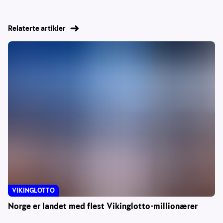
Relaterte artikler
VIKINGLOTTO
Norge er landet med flest Vikinglotto-millionærer