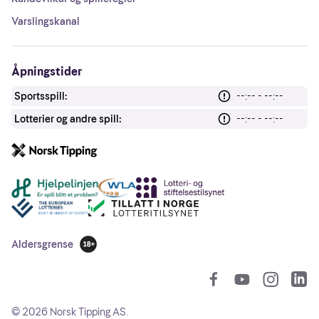
Varslingskanal
Åpningstider
Sportsspill:
--:-- - --:--
Lotterier og andre spill:
--:-- - --:--
Andre lenker
Aldersgrense
18 år
So
©
2026
Norsk Tipping AS.