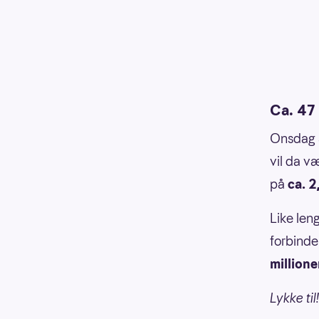
Ca. 47 
Onsdag 4
vil da v
på
ca. 2
Like leng
forbinde
millione
Lykke til!