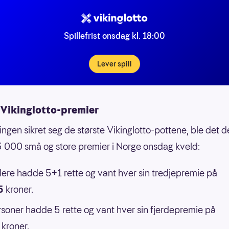
Spillefrist onsdag kl. 18:00
Lever spill
Vikinglotto-premier
ingen sikret seg de største Vikinglotto-pottene, ble det de
 000 små og store premier i Norge onsdag kveld:
llere hadde 5+1 rette og vant hver sin tredjepremie på
35
kroner.
soner hadde 5 rette og vant hver sin fjerdepremie på
kroner.