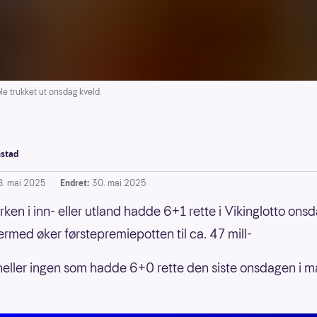
e trukket ut onsdag kveld.
stad
8. mai 2025
Endret:
30. mai 2025
rken i inn- eller utland hadde 6+1 rette i Vikinglotto ons
ermed øker førstepremiepotten til ca. 47 mill-
heller ingen som hadde 6+0 rette den siste onsdagen i ma