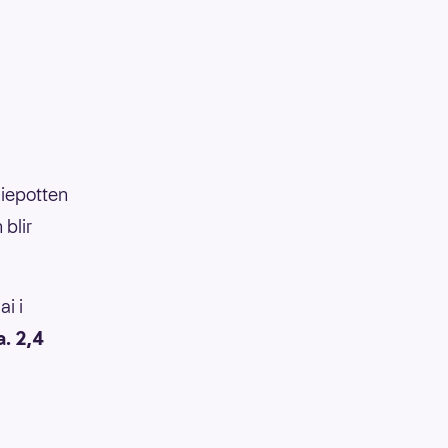
miepotten
blir
ai i
a. 2,4