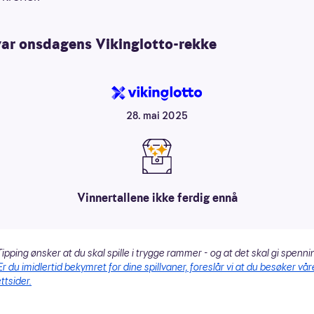
var onsdagens Vikinglotto-rekke
28. mai 2025
Vinnertallene ikke ferdig ennå
ipping ønsker at du skal spille i trygge rammer - og at det skal gi spenni
Er du imidlertid bekymret for dine spillvaner, foreslår vi at du besøker vår
ttsider.