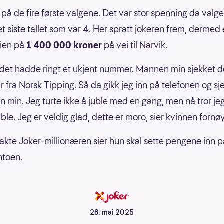
 på de fire første valgene. Det var stor spenning da valge
et siste tallet som var 4. Her spratt jokeren frem, dermed 
ien på
1 400 000 kroner
på vei til Narvik.
 det hadde ringt et ukjent nummer. Mannen min sjekket de
ar fra Norsk Tipping. Så da gikk jeg inn på telefonen og sj
 min. Jeg turte ikke å juble med en gang, men nå tror je
ble. Jeg er veldig glad, dette er moro, sier kvinnen fornø
kte Joker-millionæren sier hun skal sette pengene inn p
ntoen.
28. mai 2025