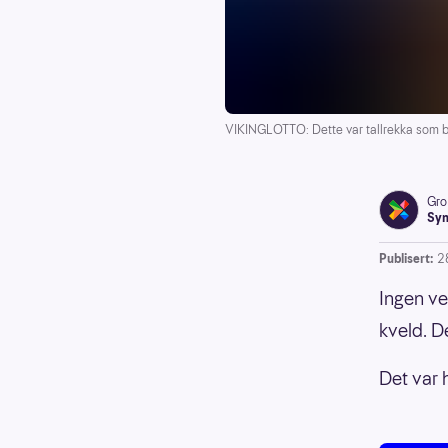
VIKINGLOTTO: Dette var tallrekka som bl
Gro
Syn
Publisert:
2
Ingen ve
kveld. D
Det var 