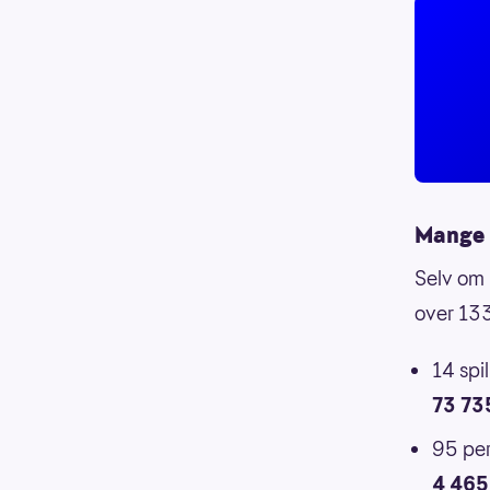
Mange 
Selv om 
over 133
14 spi
73 7
95 per
4 465