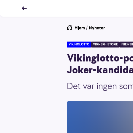
Hjem
/
Nyheter
VIKINGLOTTO
VINNERHISTORIE
FREMSI
Vikinglotto-pot
Joker-kandid
Det var ingen som 