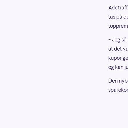
Ask traff
tas på d
topprem
– Jeg så
at det v
kupongen
og kan ju
Den nyba
spareko