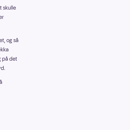
t skulle
er
t, og så
ekka
g på det
yd.
å