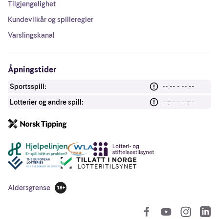
Tilgjengelighet
Kundevilkår og spilleregler
Varslingskanal
Åpningstider
Sportsspill:
--:-- - --:--
Lotterier og andre spill:
--:-- - --:--
Andre lenker
Aldersgrense
18 år