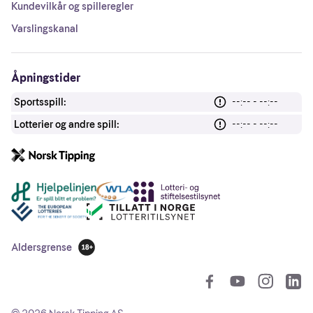
Kundevilkår og spilleregler
Varslingskanal
Åpningstider
Sportsspill:
--:-- - --:--
Lotterier og andre spill:
--:-- - --:--
Andre lenker
Aldersgrense
18 år
So