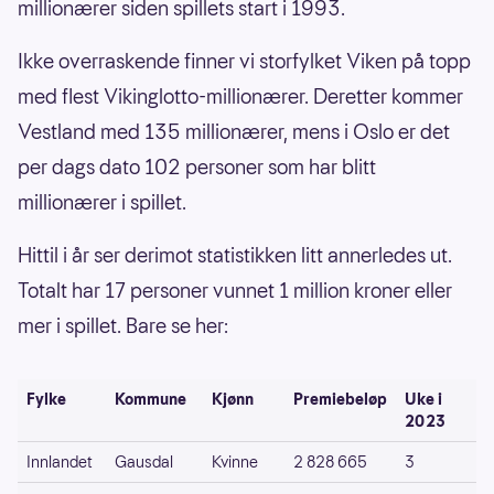
millionærer siden spillets start i 1993.
Ikke overraskende finner vi storfylket Viken på topp
med flest Vikinglotto-millionærer. Deretter kommer
Vestland med 135 millionærer, mens i Oslo er det
per dags dato 102 personer som har blitt
millionærer i spillet.
Hittil i år ser derimot statistikken litt annerledes ut.
Totalt har 17 personer vunnet 1 million kroner eller
mer i spillet. Bare se her:
Fylke
Kommune
Kjønn
Premiebeløp
Uke i
2023
Innlandet
Gausdal
Kvinne
2 828 665
3