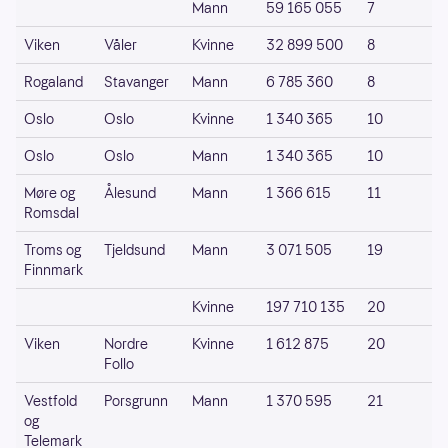
Mann
59 165 055
7
Viken
Våler
Kvinne
32 899 500
8
Rogaland
Stavanger
Mann
6 785 360
8
Oslo
Oslo
Kvinne
1 340 365
10
Oslo
Oslo
Mann
1 340 365
10
Møre og
Ålesund
Mann
1 366 615
11
Romsdal
Troms og
Tjeldsund
Mann
3 071 505
19
Finnmark
Kvinne
197 710 135
20
Viken
Nordre
Kvinne
1 612 875
20
Follo
Vestfold
Porsgrunn
Mann
1 370 595
21
og
Telemark