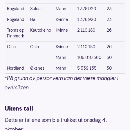
Rogaland
Suldal
Mann
1 378 920
23
Rogaland
Hå
Kvinne
1 378 920
23
Troms og
Kautokeino
Kvinne
2 110 180
26
Finnmark
Oslo
Oslo
Kvinne
2 110 180
26
Mann
105 010 360
30
Nordland
Øksnes
Mann
5 539 135
30
*På grunn av personvern kan det være mangler i
oversikten.
Ukens tall
Dette er tallene som ble trukket ut onsdag 4.
oktober: