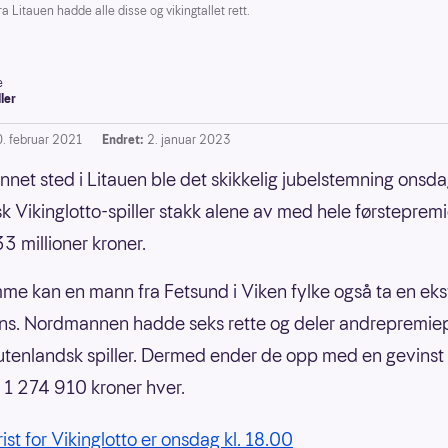
Litauen hadde alle disse og vikingtallet rett.
e
ller
0. februar 2021
Endret:
2. januar 2023
 annet sted i Litauen ble det skikkelig jubelstemning onsda
isk Vikinglotto-spiller stakk alene av med hele førsteprem
33 millioner kroner.
me kan en mann fra Fetsund i Viken fylke også ta en eks
ns. Nordmannen hadde seks rette og deler andrepremie
tenlandsk spiller. Dermed ender de opp med en gevinst
 1 274 910 kroner hver.
rist for Vikinglotto er onsdag kl. 18.00