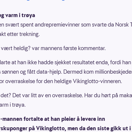
eg varm i trøya
en svært spent andrepremievinner som svarte da Norsk 
kt etter trekning.
g vært heldig? var mannens første kommentar.
larte at han ikke hadde sjekket resultatet enda, fordi ha
 sønnen og fått data-hjelp. Dermed kom millionbeskjed
tor overraskelse for den heldige Vikinglotto-vinneren.
u det? Det var litt av en overraskelse. Har du hørt på mak
arm i trøya.
mannen fortalte at han pleier å levere inn
kuponger på Vikinglotto, men da den siste gikk ut i 