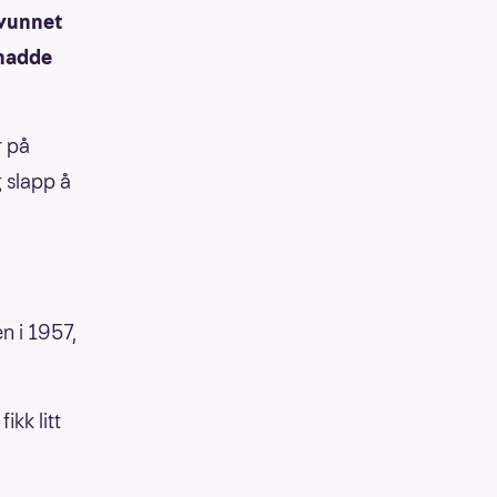
 vunnet
 hadde
r på
 slapp å
n i 1957,
ikk litt