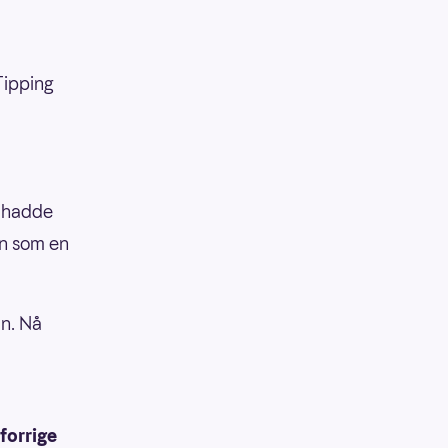
Tipping
n hadde
en som en
an. Nå
forrige