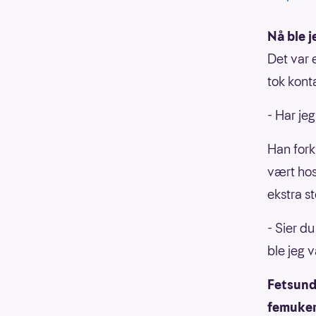
Nå ble j
Det var 
tok konta
- Har je
Han fork
vært hos
ekstra s
- Sier d
ble jeg v
Fetsund-
femukers