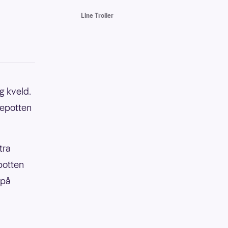
Line Troller
g kveld.
iepotten
tra
potten
 på