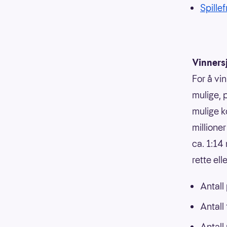
Spillef
Vinnersj
For å vin
mulige, p
mulige k
millione
ca. 1:14
rette el
Antall
Antall
Antall