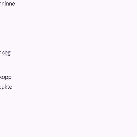
enninne
r seg
ekopp
ybakte