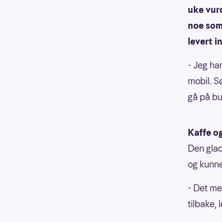
uke vurd
noe som 
levert 
- Jeg har
mobil. S
gå på bu
Kaffe og
Den glad
og kunne
- Det mes
tilbake, 