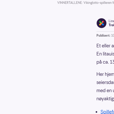
VINNERTALLENE: Vikinglotto-spilleren fra 
Lin
Tro
Publisert:
1
Et eller
En litau
på ca. 1
Her hjem
seiersda
med en u
nøyaktig
Spillef