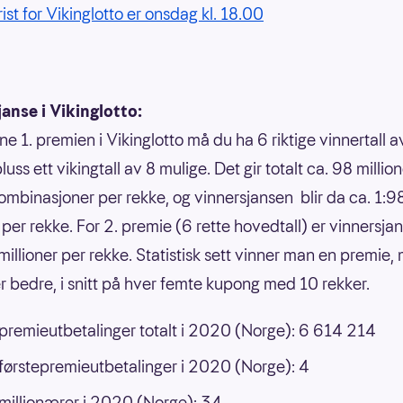
rist for Vikinglotto er onsdag kl. 18.00
anse i Vikinglotto:
ne 1. premien i Vikinglotto må du ha 6 riktige vinnertall 
luss ett vikingtall av 8 mulige. Det gir totalt ca. 98 millio
ombinasjoner per rekke, og vinnersjansen blir da ca. 1:9
r per rekke. For 2. premie (6 rette hovedtall) er vinnersja
 millioner per rekke. Statistisk sett vinner man en premie,
ler bedre, i snitt på hver femte kupong med 10 rekker.
 premieutbetalinger totalt i 2020 (Norge): 6 614 214
 førstepremieutbetalinger i 2020 (Norge): 4
 millionærer i 2020 (Norge): 34