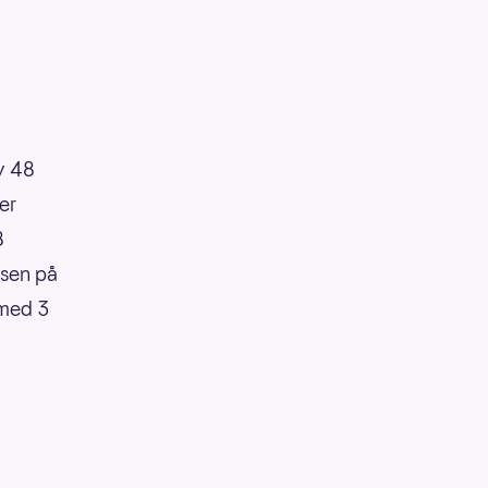
av 48
ner
8
nsen på
 med 3