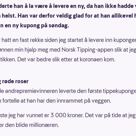
erte han å la være å levere en ny, da han ikke hadde
helst. Han var derfor veldig glad for at han allikevel
inn en ny kupong på søndag.
 hatt en fast rekke siden jeg startet å levere inn kuponge
ønnen min hjalp meg med Norsk Tipping-appen slik at jeg
tikken. Det var bedre slik etter at koronaen kom.
 røde roser
e andrepremievinneren leverte den første tippekuponge
 fortelle at han har den innrammet på veggen.
te jeg har vunnet er 3 000 kroner. Det var på tide at jeg f
ler den blide millionæren.