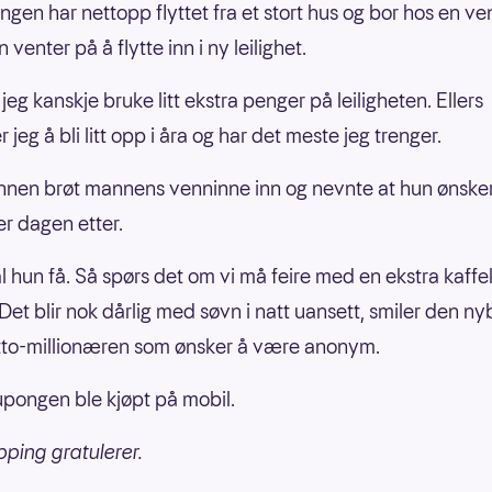
ngen har nettopp flyttet fra et stort hus og bor hos en v
venter på å flytte inn i ny leilighet.
jeg kanskje bruke litt ekstra penger på leiligheten. Ellers
jeg å bli litt opp i åra og har det meste jeg trenger.
nnen brøt mannens venninne inn og nevnte at hun ønske
er dagen etter.
al hun få. Så spørs det om vi må feire med en ekstra kaff
 Det blir nok dårlig med søvn i natt uansett, smiler den n
tto-millionæren som ønsker å være anonym.
pongen ble kjøpt på mobil.
pping gratulerer.