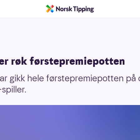
Der røk førstepremiepotten
r gikk hele førstepremiepotten på ca.
spiller.