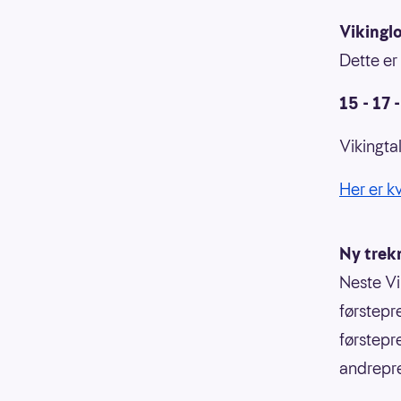
Vikingl
Dette er
15 - 17 
Vikingtal
Her er k
Ny trek
Neste Vi
førstepr
førstepr
andrepre