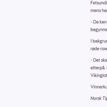
Fetsundi
mens han 
- Da kan 
begynner 
I bakgru
røde ros
- Det sk
etterpå.
Vikinglo
Vinnerku
Norsk Ti