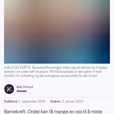
HJELP OG STØTTE: Barnekreftforeningen stiller opp alt de kan for å hjelpe
familier i en svært tøff situasjon. På Rikshospitalet er det sykler til hele
familien for avkobling, og det arrangeres pizzakvelder for økt trivsel.
Atle Onsrud
Jensen
Publisert:
1. september 2015
Endret:
2. januar 2023
Barnekreft. Ordet kan få mange av oss til å miste