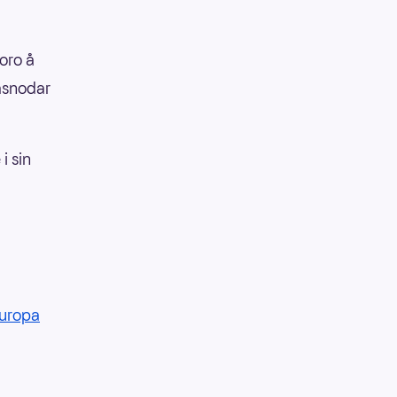
oro å
asnodar
i sin
Europa