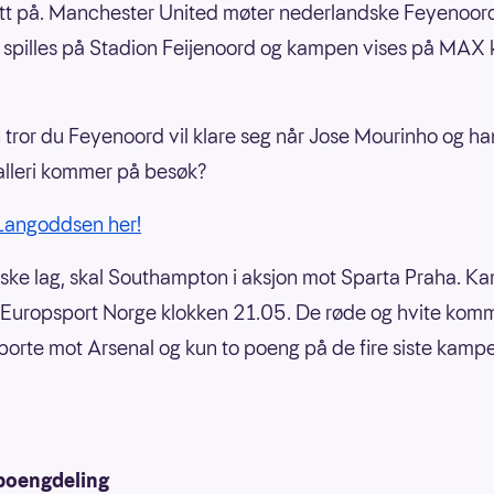
titt på. Manchester United møter nederlandske Feyenoor
pilles på Stadion Feijenoord og kampen vises på MAX 
tror du Feyenoord vil klare seg når Jose Mourinho og ha
alleri kommer på besøk?
 Langoddsen her!
ske lag, skal Southampton i aksjon mot Sparta Praha. 
 Europsport Norge klokken 21.05. De røde og hvite komm
borte mot Arsenal og kun to poeng på de fire siste kamp
 poengdeling