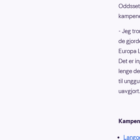
Oddssett
kampene
- Jeg tr
de gjord
Europa 
Det er i
lenge de
til ungg
uavgjort
Kampene 
Lango