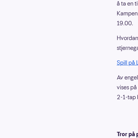
å ta en 
Kampen s
19.00.
Hvordan 
stjerneg
Spill på
Av engel
vises på
2-1-tap 
Tror på