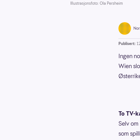
Illustrasjonsfoto: Ola Persheim
Nor
Publisert:
1
Ingen nor
Wien slo
Østerrik
To TV-k
Selv om 
som spil