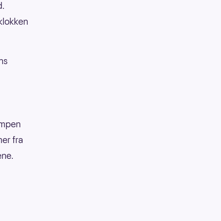
d.
klokken
ns
Kampen
er fra
ene.