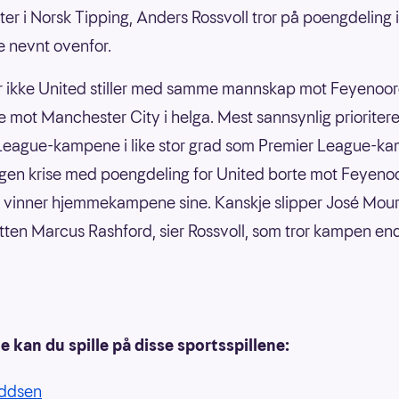
er i Norsk Tipping, Anders Rossvoll tror på poengdeling i
 nevnt ovenfor.
or ikke United stiller med samme mannskap mot Feyenoo
e mot Manchester City i helga. Mest sannsynlig prioritere
League-kampene i like stor grad som Premier League-k
ngen krise med poengdeling for United borte mot Feyeno
 vinner hjemmekampene sine. Kanskje slipper José Mou
utten Marcus Rashford, sier Rossvoll, som tror kampen en
.
kan du spille på disse sportsspillene:
ddsen