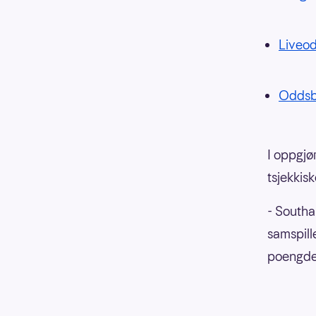
Liveo
Odds
I oppgjø
tsjekkisk
- Southa
samspill
poengdel