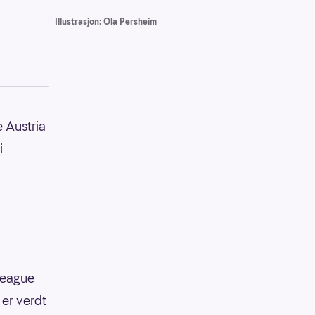
Illustrasjon: Ola Persheim
e Austria
i
 League
 er verdt