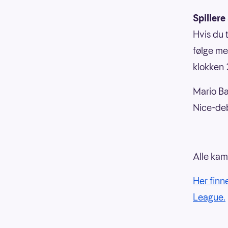
Spillere
Hvis du 
følge me
klokken
Mario Bal
Nice-deb
Alle kam
Her finn
League.