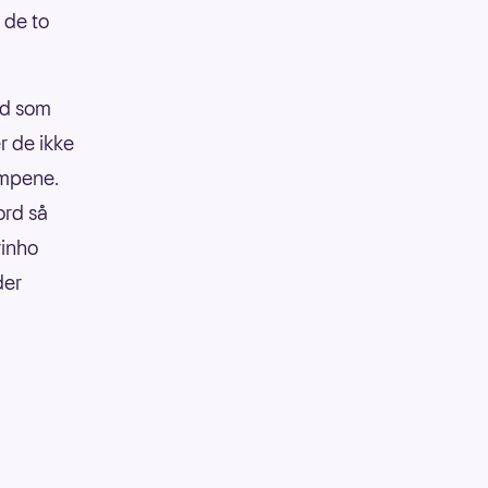
 de to
rd som
r de ikke
ampene.
ord så
rinho
der