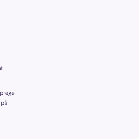
et
 prege
å på