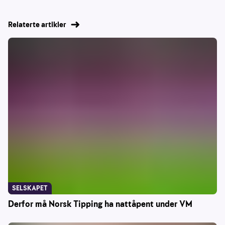
Relaterte artikler
SELSKAPET
Derfor må Norsk Tipping ha nattåpent under VM