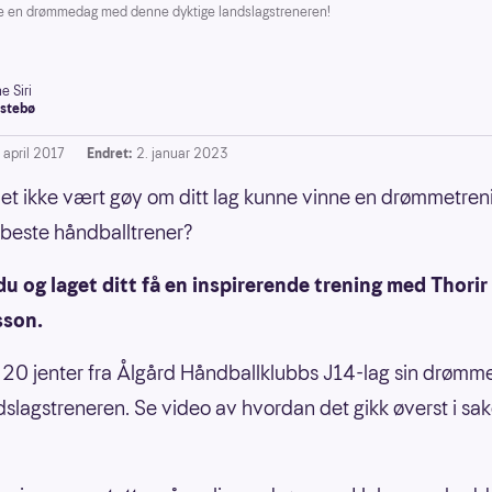
nne en drømmedag med denne dyktige landslagstreneren!
e Siri
stebø
 april 2017
Endret:
2. januar 2023
t ikke vært gøy om ditt lag kunne vinne en drømmetre
beste håndballtrener?
u og laget ditt få en inspirerende trening med Thorir
sson.
ikk 20 jenter fra Ålgård Håndballklubbs J14-lag sin drøm
slagstreneren. Se video av hvordan det gikk øverst i sake