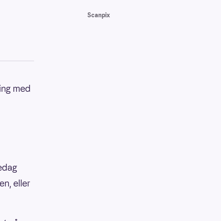
Scanpix
ning med
medag
n, eller