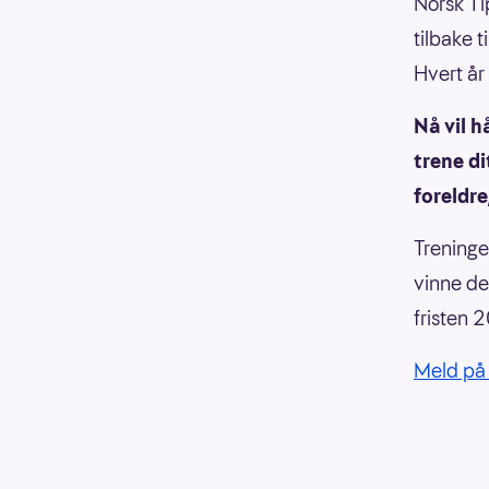
Norsk Ti
tilbake 
Hvert år 
Nå vil h
trene di
foreldre
Treninge
vinne d
fristen 2
Meld på d