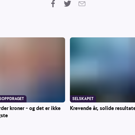
SOPPDRAGET
SELSKAPET
rder kroner – og det er ikke
Krevende år, solide resultat
gste