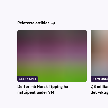
Relaterte artikler
SAMFUNN
SELSKAPET
7,8 millia
Derfor må Norsk Tipping ha
det vikti
nattåpent under VM