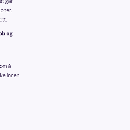
et går
joner.
ett.
bb og
 om å
ke innen