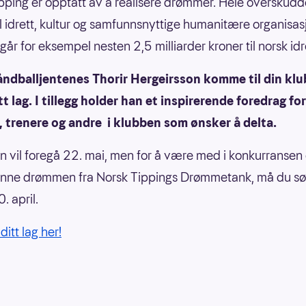
pping er opptatt av å realisere drømmer. Hele overskudd
til idrett, kultur og samfunnsnyttige humanitære organisas
går for eksempel nesten 2,5 milliarder kroner til norsk idr
åndballjentenes Thorir Hergeirsson komme til din klu
tt lag. I tillegg holder han et inspirerende foredrag for
, trenere og andre i klubben som ønsker å delta.
n vil foregå 22. mai, men for å være med i konkurransen
enne drømmen fra Norsk Tippings Drømmetank, må du sø
0. april.
itt lag her!