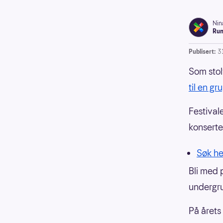
Nin
Run
Publisert:
3
Som stol
til en gr
Festivale
konserte
Søk he
Bli med 
undergru
På årets