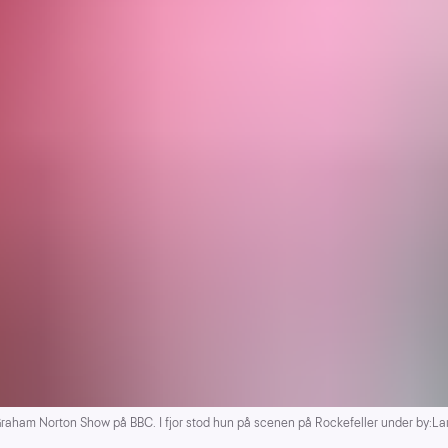
raham Norton Show på BBC. I fjor stod hun på scenen på Rockefeller under by:La