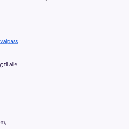
tivalpass
 til alle
em,