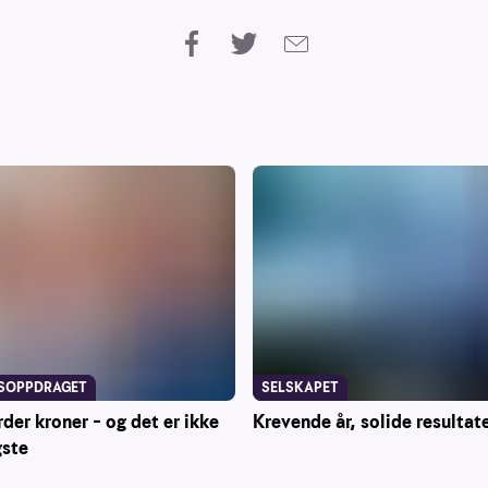
SOPPDRAGET
SELSKAPET
rder kroner – og det er ikke
Krevende år, solide resultat
gste