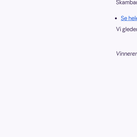
Skambank
Se hel
Vi gleder
Vinneren