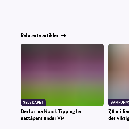
Relaterte artikler
SAMFUNN
SELSKAPET
7,8 millia
Derfor må Norsk Tipping ha
det vikti
nattåpent under VM