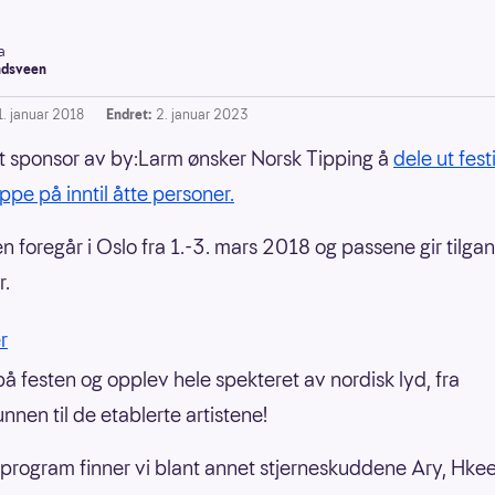
a
dsveen
1. januar 2018
Endret:
2. januar 2023
t sponsor av by:Larm ønsker Norsk Tipping å
dele ut fes
uppe på inntil åtte personer.
n foregår i Oslo fra 1.-3. mars 2018 og passene gir tilgang
r.
r
på festen og opplev hele spekteret av nordisk lyd, fra
nnen til de etablerte artistene!
 program finner vi blant annet stjerneskuddene Ary, Hke