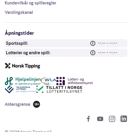
Kundevilkår og spilleregler
Varslingskanal
Åpningstider
Sportsspill:
--:-- - --:--
Lotterier og andre spill:
--:-- - --:--
Andre lenker
Aldersgrense
18 år
So