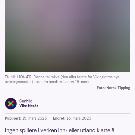
ÉN MILLIONÆR: Denne tallrekka (den aller første fra Vikinglottos nye
trekningsmaskin) sikret én norsk millionær 15. mars.
Foto: Norsk Tipping
Gunhild
Vike Nerås
Publisert:
15. mars 2023
Endret:
16. mars 2023
Ingen spillere i verken inn- eller utland klarte å