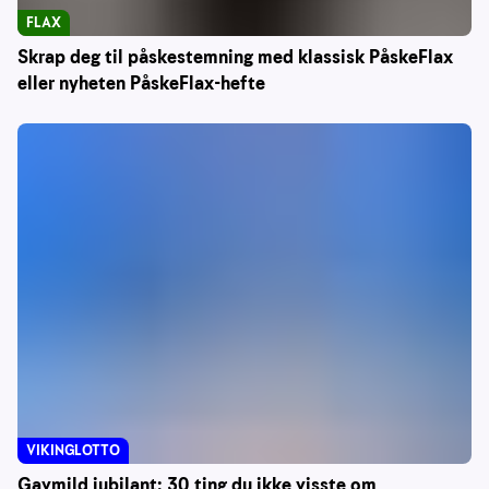
FLAX
Skrap deg til påskestemning med klassisk PåskeFlax
eller nyheten PåskeFlax-hefte
VIKINGLOTTO
Gavmild jubilant: 30 ting du ikke visste om