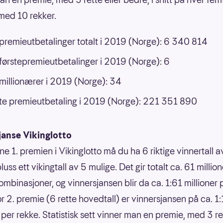
med 10 rekker.
 premieutbetalinger totalt i 2019 (Norge): 6 340 814
 førstepremieutbetalinger i 2019 (Norge): 6
 millionærer i 2019 (Norge): 34
e premieutbetaling i 2019 (Norge): 221 351 890
janse Vikinglotto
ne 1. premien i Vikinglotto må du ha 6 riktige vinnertall 
luss ett vikingtall av 5 mulige. Det gir totalt ca. 61 million
ombinasjoner, og vinnersjansen blir da ca. 1:61 millioner 
or 2. premie (6 rette hovedtall) er vinnersjansen på ca. 1
 per rekke. Statistisk sett vinner man en premie, med 3 ret