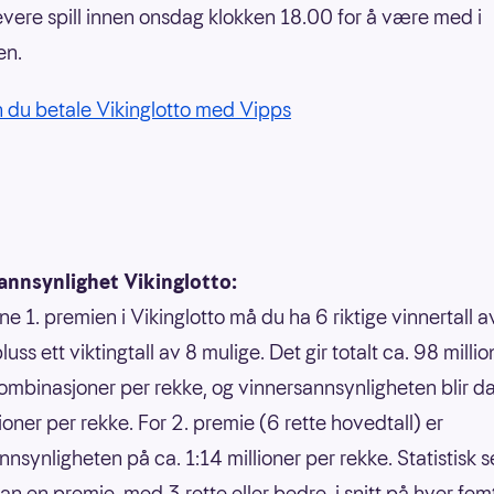
evere spill innen onsdag klokken 18.00 for å være med i
en.
 du betale Vikinglotto med Vipps
annsynlighet Vikinglotto:
ne 1. premien i Vikinglotto må du ha 6 riktige vinnertall 
luss ett viktingtall av 8 mulige. Det gir totalt ca. 98 millio
ombinasjoner per rekke, og vinnersannsynligheten blir da
ioner per rekke. For 2. premie (6 rette hovedtall) er
nsynligheten på ca. 1:14 millioner per rekke. Statistisk s
an en premie, med 3 rette eller bedre, i snitt på hver fem