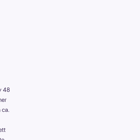
av 48
ner
 ca.
ett
te