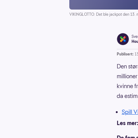
VIKINGLOTTO: Det ble jackpot den 13. mai
Sve
Ho
Publisert:
1
Den størs
millione
kvinne f
da estim
Spill V
Les mer
De fem 