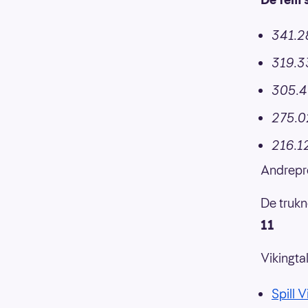
341.28
319.3
305.40
275.02
216.12
Andrepre
De trukn
11
Vikingtal
Spill V