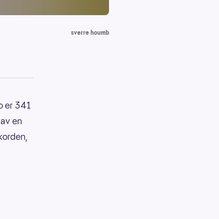
sverre houmb
to er 341
 av en
ekorden,