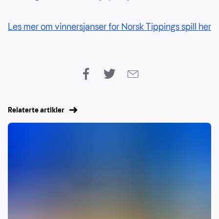
Les mer om vinnersjanser for Norsk Tippings spill her
Relaterte artikler