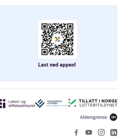
Last ned appen!
Aldersgrense
18 år
Sosiale len