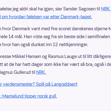
følelse jeg aldri skal ha igjen, sier Sander Sagosen til
NRK
 om hvordan følelsen var etter Danmark-tapet.
 hvor Danmark vant med fire scoret danskenes stjerne 
ele 14 mål. Han viste seg fra sin beste side i semifinalen
e hvor han også dunket inn 12 nettkjenninger.
presse Mikkel Hansen og Rasmus Lauge ut til litt dårliger
ett at de har hatt dager som ikke har vært så bra, også i 
 Magnus Gullerud til
NRK.
r verdensmester? Spill på Langoddsen!
: Mamelund tipper norsk gull.