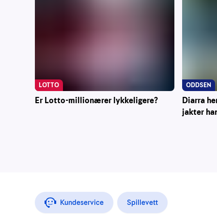
ODDSEN
LOTTO
Diarra he
Er Lotto-millionærer lykkeligere?
jakter ha
Kundeservice
Spillevett