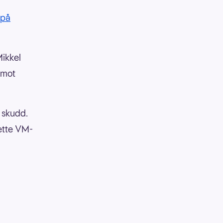
 på
Mikkel
 mot
e skudd.
dette VM-