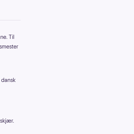
e. Til
nsmester
å dansk
skjær.