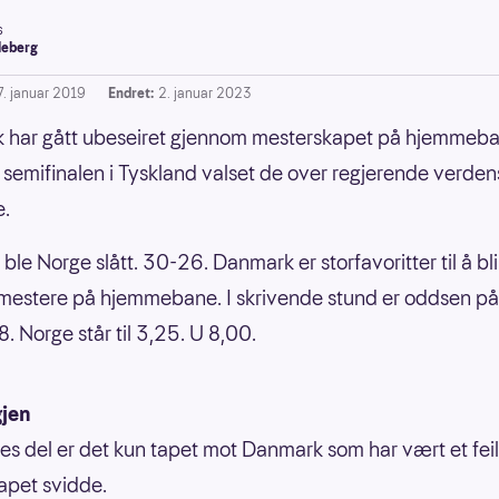
s
leberg
7. januar 2019
Endret:
2. januar 2023
har gått ubeseiret gjennom mesterskapet på hjemmeban
 semifinalen i Tyskland valset de over regjerende verde
e.
ble Norge slått. 30-26. Danmark er storfavoritter til å bli
estere på hjemmebane. I skrivende stund er oddsen p
8. Norge står til 3,25. U 8,00.
gjen
es del er det kun tapet mot Danmark som har vært et feil
apet svidde.