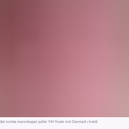
t norske mannskapet spiller VM-finale mot Danmark i kveld.