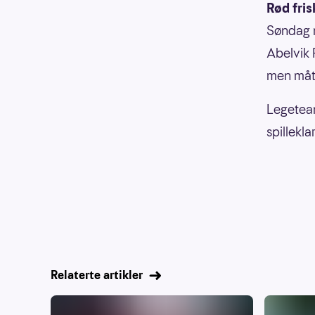
Rød fri
Søndag m
Abelvik R
men mått
Legeteam
spilleklar
Relaterte artikler