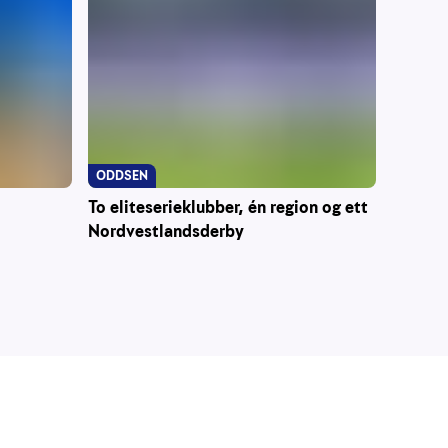
ODDSEN
To eliteserieklubber, én region og ett
Nordvestlandsderby