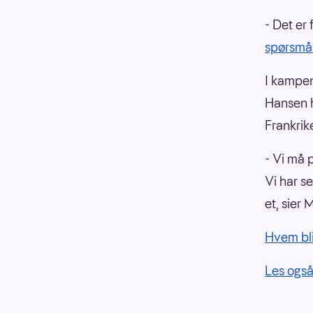
- Det er 
spørsmål
I kampen
Hansen h
Frankrik
- Vi må 
Vi har s
et, sier
Hvem bli
Les også