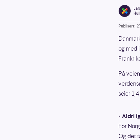
Lar
Hul
Publisert:
2
Danmark 
og med i
Frankrik
På veien 
verdensm
seier 1,4
- Aldri i
For Norg
Og det t