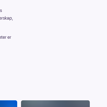
s
terskap,
ter er