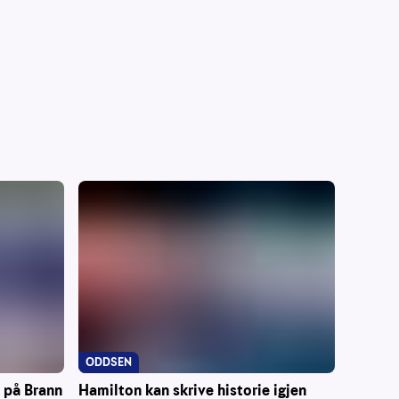
ODDSEN
Hamilton kan skrive historie igjen
r på Brann