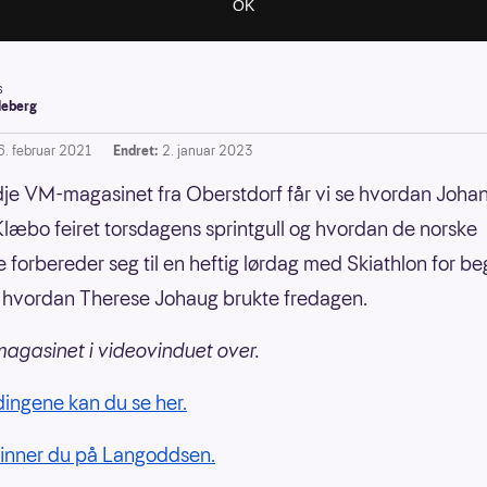
s
leberg
6. februar 2021
Endret:
2. januar 2023
edje VM-magasinet fra Oberstdorf får vi se hvordan Joha
Klæbo feiret torsdagens sprintgull og hvordan de norske
 forbereder seg til en heftig lørdag med Skiathlon for b
 hvordan Therese Johaug brukte fredagen.
gasinet i videovinduet over.
dingene kan du se her.
inner du på Langoddsen.