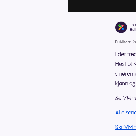
Lar
Hul
Publisert:
2
I det tr
Høsflot 
smørerne
kjønn og
Se VM-ma
Alle sen
Ski-VM f