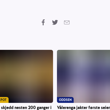
KPOT
ODDSEN
 skjedd nesten 200 ganger i
Vålerenga jakter første seie