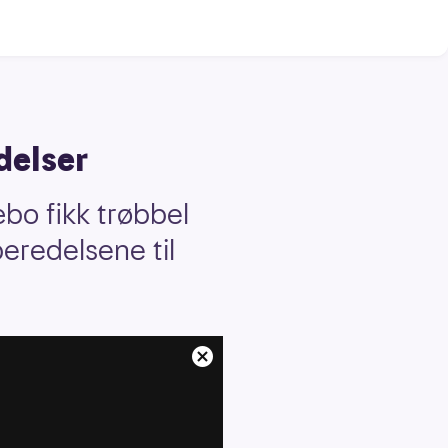
delser
o fikk trøbbel
beredelsene til