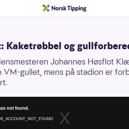
 Kaketrøbbel og gullforbere
ensmesteren Johannes Høsflot Klæb
re VM-gullet, mens på stadion er for
rt.