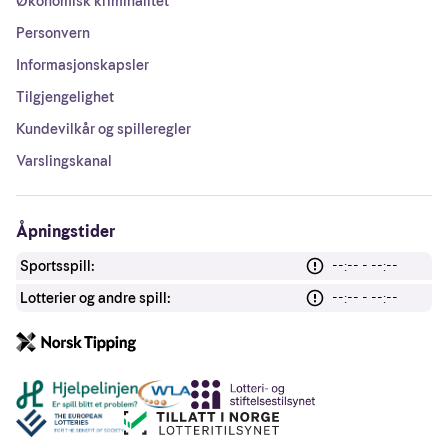
Økonomisk kriminalitet
Personvern
Informasjonskapsler
Tilgjengelighet
Kundevilkår og spilleregler
Varslingskanal
Åpningstider
Sportsspill:
--:-- - --:--
Lotterier og andre spill:
--:-- - --:--
Andre lenker