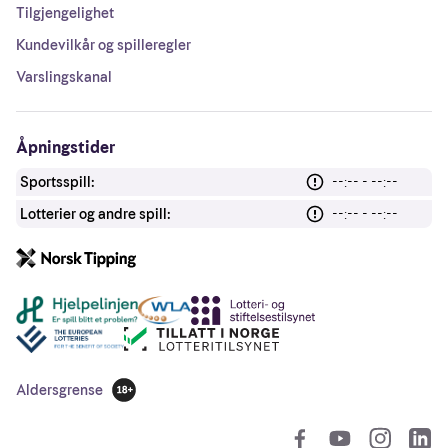
Tilgjengelighet
Kundevilkår og spilleregler
Varslingskanal
Åpningstider
Sportsspill:
--:-- - --:--
Lotterier og andre spill:
--:-- - --:--
Andre lenker
Aldersgrense
18 år