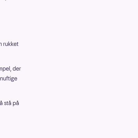
n rukket
empel, der
rnuftige
få stå på