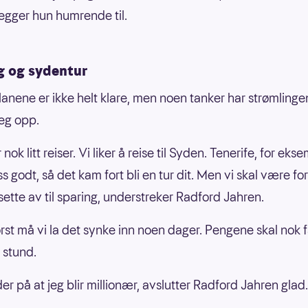
 legger hun humrende til.
g og sydentur
anene er ikke helt klare, men noen tanker har strømlinge
seg opp.
r nok litt reiser. Vi liker å reise til Syden. Tenerife, for eks
oss godt, så det kam fort bli en tur dit. Men vi skal være fo
sette av til sparing, understreker Radford Jahren.
først må vi la det synke inn noen dager. Pengene skal nok 
 stund.
er på at jeg blir millionær, avslutter Radford Jahren glad.