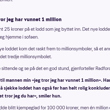
ror jeg har vunnet 1 million
nt 25 kroner på et lodd som jeg byttet inn. Det nye lodde
jeg hjemme i sofaen.
ye loddet kom det raskt frem to millionsymboler, så et an
 det tredje millionsymbolet.
e sittende og se på det en god stund, gjenforteller Radfor
 til mannen min «jeg tror jeg har vunnet 1 million». H
 å sjekke loddet han også før han helt rolig konklude
det tror jeg du har», smiler hun.
dde blitt kjempeglad for 100 000 kroner, men én million 