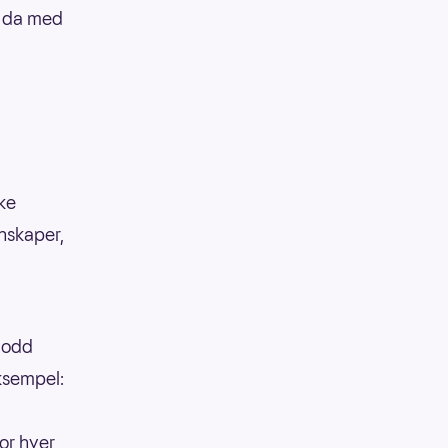
 – da med
kke
enskaper,
 lodd
eksempel:
or hver