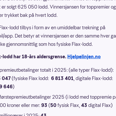
 er solgt 625 050 lodd. Vinnersjansen for toppremier og
er trykket bak på hvert lodd.
 Flax-lodd tilbys i form av en umiddelbar trekning på
il/app. Det betyr at vinnersjansen er den samme hver g
 ikke gjennomsnittlig som hos fysiske Flax-lodd.
x-lodd har 18-års aldersgrense.
Hjelpelinjen.no
 premieutbetalinger totalt i 2025: (alle typer Flax-lodd):
3 047
(fysiske Flax lodd:
6 813 401
, digitale Flax-lodd:
9 646
)
 førstepremieutbetalinger 2025 (i lodd med toppremie p
0 kroner eller mer:
93
(
50
fysisk Flax,
43
digital Flax)
 millionærer i 2025:
43