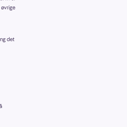
 øvrige
ang det
å