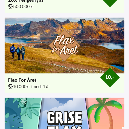
Prisen er 50 k
20X Pengedryss
500 000 kr
10,–
Prisen er 10 k
Flax For Året
10 000kr i mnd i 1 år