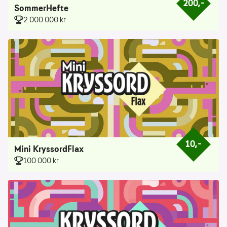
200,–
Prisen er 200
SommerHefte
2 000 000 kr
10,–
Prisen er 10 k
Mini KryssordFlax
100 000 kr