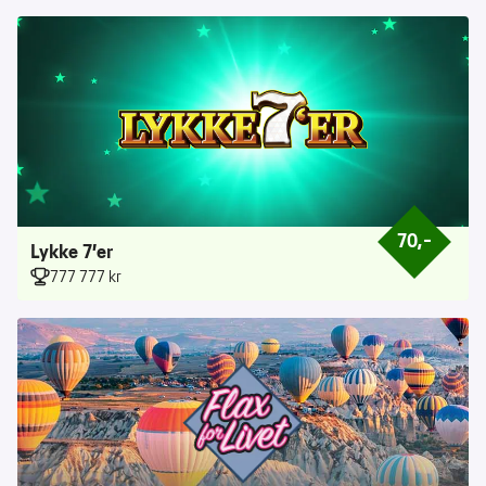
70,–
Prisen er 70 k
Lykke 7’er
777 777 kr