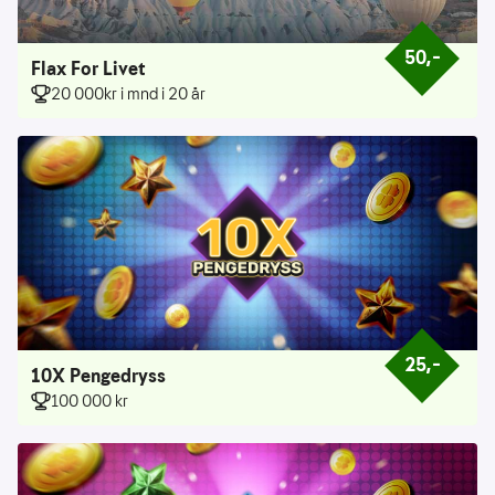
50,–
Prisen er 50 k
Flax For Livet
20 000kr i mnd i 20 år
25,–
Prisen er 25 k
10X Pengedryss
100 000 kr