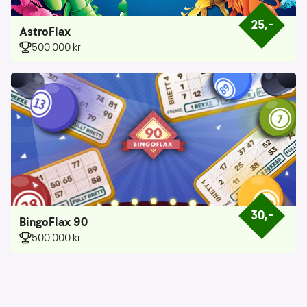
25,–
Prisen er 25 k
AstroFlax
500 000 kr
30,–
Prisen er 30 k
BingoFlax 90
500 000 kr