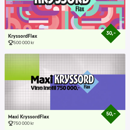
30,–
Prisen er 30 k
KryssordFlax
500 000 kr
50,–
Prisen er 50 k
Maxi KryssordFlax
750 000 kr