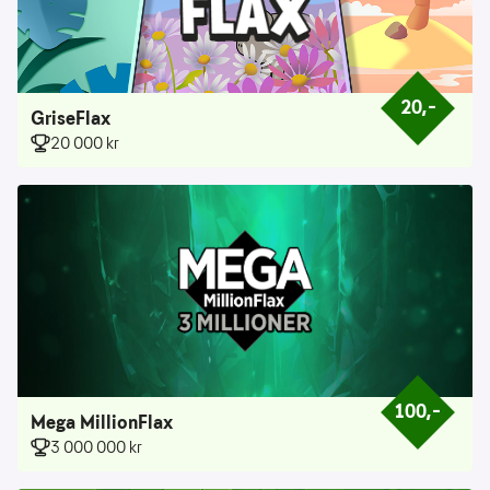
20,–
Prisen er 20 k
GriseFlax
20 000 kr
100,–
Prisen er 100 
Mega MillionFlax
3 000 000 kr