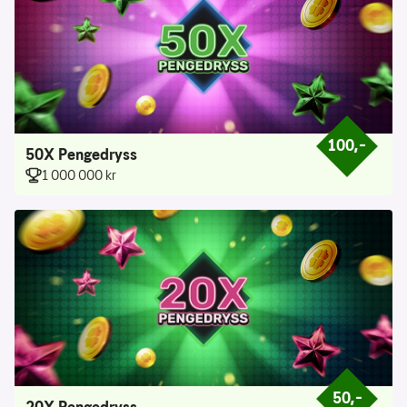
100,–
Prisen er 100 
50X Pengedryss
1 000 000 kr
50,–