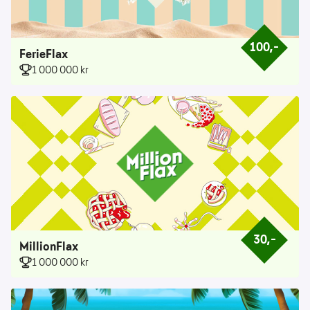
100,–
Prisen er 100 
FerieFlax
1 000 000 kr
30,–
Prisen er 30 k
MillionFlax
1 000 000 kr