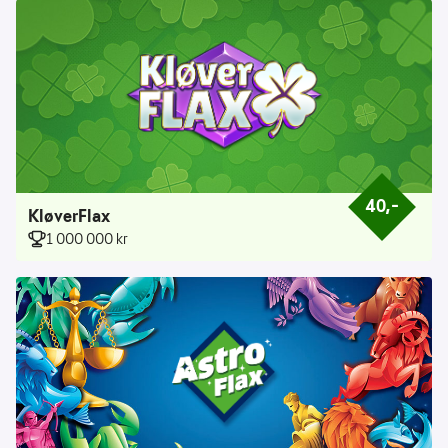
40,–
Prisen er 40 k
KløverFlax
1 000 000 kr