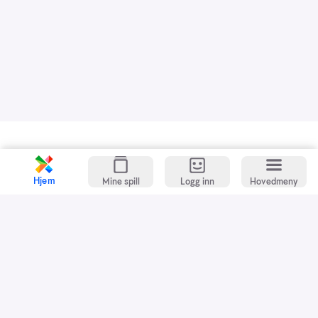
Kundeservice
Spillevett
Hjem
Mine spill
Logg inn
Hovedmeny
Snarveier
Grasrotandelen
Dette er Norsk Tipping
Jobb i Norsk Tipping
Nyhetsbrev