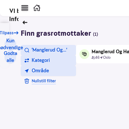
Hovedmeny
Hjem
Vi bruker
informasjonskapsler
Tilbake
Vårt
Finn grasrotmottaker
treff
Tilpass
(
1
)
formål
Kun
med
nødvendige
Velg filtere for søk
Grasrotmottakere
'Manglerud Og...'
informasjonskapsler
Manglerud Og Hø
Godta
mottakere
46
Oslo
er
alle
Kategori
blant
Område
annet:
Nullstill filter
Nettsidene
skal
fungere
teknisk
Samle
inn
statistikk