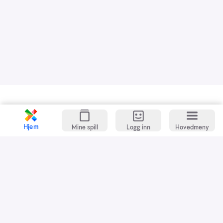
Kundeservice
Spillevett
Hjem
Mine spill
Logg inn
Hovedmeny
Snarveier
Grasrotandelen
Dette er Norsk Tipping
Jobb i Norsk Tipping
Nyhetsbrev