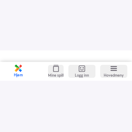
Kundeservice
Spillevett
Hjem
Mine spill
Logg inn
Hovedmeny
Snarveier
Grasrotandelen
Dette er Norsk Tipping
Jobb i Norsk Tipping
Nyhetsbrev