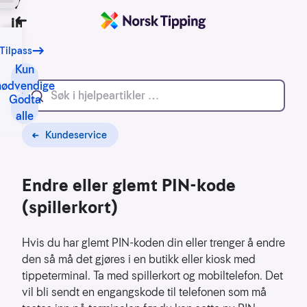
Vi bruker
informasjonskapsler
Tilbake
Tilpass
Vårt
formål
Kun
med
nødvendige
Godta
informasjonskapsler
alle
er
blant
Kundeservice
annet:
Endre eller glemt PIN-kode
Nettsidene
skal
(spillerkort)
fungere
teknisk
Hvis du har glemt PIN-koden din eller trenger å endre
Samle
den så må det gjøres i en butikk eller kiosk med
inn
tippeterminal. Ta med spillerkort og mobiltelefon. Det
statistikk
vil bli sendt en engangskode til telefonen som må
for