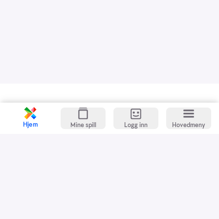
Kundeservice
Spillevett
Hjem
Mine spill
Logg inn
Hovedmeny
Snarveier
Grasrotandelen
Dette er Norsk Tipping
Jobb i Norsk Tipping
Nyhetsbrev