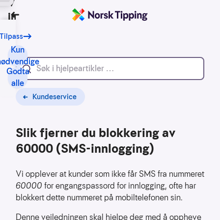
Vi bruker
informasjonskapsler
Tilbake
Tilpass
Vårt
formål
Kun
med
nødvendige
Godta
informasjonskapsler
alle
er
blant
Kundeservice
annet:
Slik fjerner du blokkering av
Nettsidene
skal
60000 (SMS-innlogging)
fungere
teknisk
Vi opplever at kunder som ikke får SMS fra nummeret
Samle
60000
for engangspassord for innlogging, ofte har
inn
blokkert dette nummeret på mobiltelefonen sin.
statistikk
for
Denne veiledningen skal hjelpe deg med å oppheve