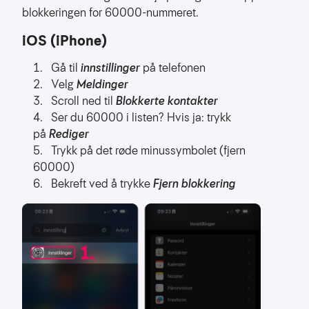
å
blokkeringen for 60000-nummeret.
forstå
bruksmønster
iOS (iPhone)
Kreditere
Gå til
innstillinger
på telefonen
kanaler
Velg
Meldinger
som
Scroll ned til
Blokkerte kontakter
sender
Ser du 60000 i listen? Hvis ja: trykk
trafikk
på
Rediger
Trykk på det røde minussymbolet (fjern
60000)
Bekreft ved å trykke
Fjern blokkering