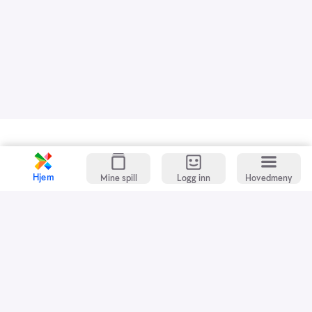
Kundeservice
Spillevett
Hjem
Mine spill
Logg inn
Hovedmeny
Snarveier
Grasrotandelen
Dette er Norsk Tipping
Jobb i Norsk Tipping
Nyhetsbrev