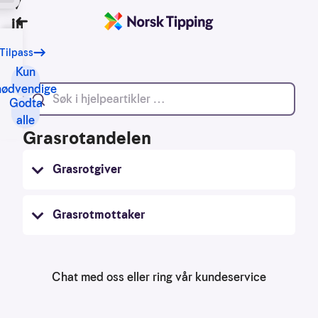
Vi bruker
informasjonskapsler
Tilbake
Tilpass
Vårt
formål
Kun
med
nødvendige
Godta
informasjonskapsler
alle
er
Grasrotandelen
blant
annet:
Grasrotgiver
Nettsidene
skal
Grasrotmottaker
fungere
teknisk
Samle
Chat med oss eller ring vår kundeservice
inn
statistikk
for