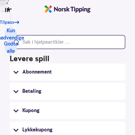
Vi bruker
informasjonskapsler
Tilbake
Tilpass
Vårt
formål
Kun
med
nødvendige
Godta
informasjonskapsler
alle
er
Levere spill
blant
annet:
Abonnement
Nettsidene
skal
Betaling
fungere
teknisk
Kupong
Samle
inn
statistikk
Lykkekupong
for