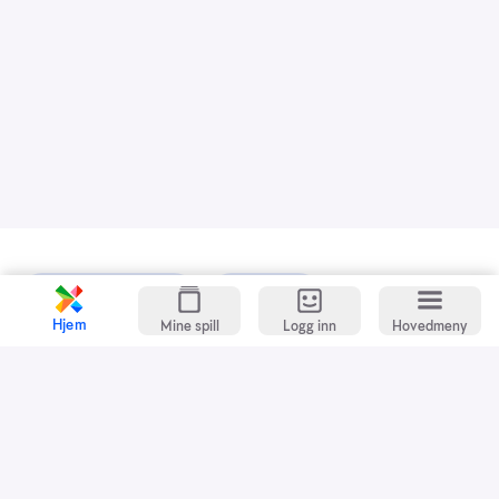
Kundeservice
Spillevett
Hjem
Mine spill
Logg inn
Hovedmeny
Snarveier
Grasrotandelen
Dette er Norsk Tipping
Jobb i Norsk Tipping