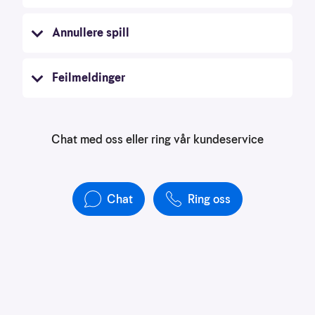
å
forstå
Annullere spill
bruksmønster
Kreditere
Feilmeldinger
kanaler
som
sender
trafikk
Chat med oss eller ring vår kundeservice
Chat
Ring oss