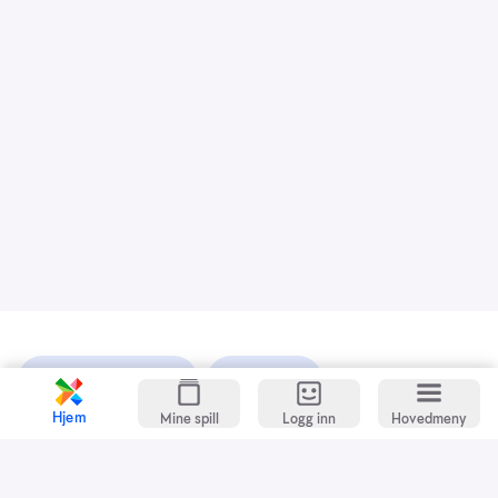
Kundeservice
Spillevett
Hjem
Mine spill
Logg inn
Hovedmeny
Snarveier
Grasrotandelen