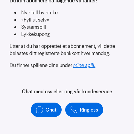
Du kan abonnere på følgende varianter:
å
forstå
Nye tall hver uke
bruksmønster
«Fyll ut selv»
Systemspill
Kreditere
kanaler
Lykkekupong
som
sender
Etter at du har opprettet et abonnement, vil dette
trafikk
belastes ditt registrerte bankkort hver mandag.
Du finner spillene dine under
Mine spill.
Chat med oss eller ring vår kundeservice
Chat
Ring oss