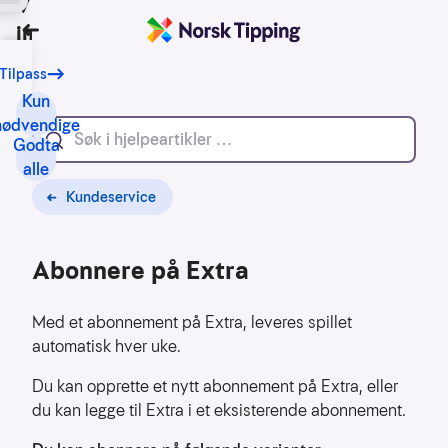
Vi bruker
informasjonskapsler
Tilbake
Tilpass
Vårt
formål
Kun
med
nødvendige
Godta
informasjonskapsler
alle
er
blant
Kundeservice
annet:
Abonnere på Extra
Nettsidene
skal
fungere
Med et abonnement på Extra, leveres spillet
teknisk
automatisk hver uke.
Samle
Du kan opprette et nytt abonnement på Extra, eller
inn
du kan legge til Extra i et eksisterende abonnement.
statistikk
for