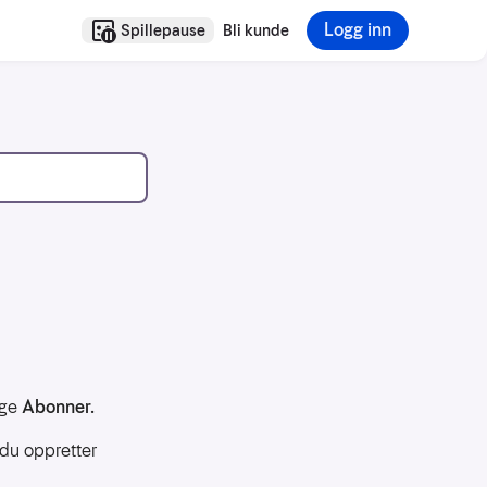
Logg inn
Spillepause
Bli kunde
lge
Abonner.
 du oppretter