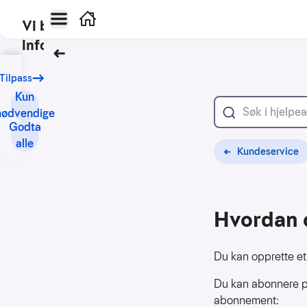
Hovedmeny
Hjem
Vi bruker
informasjonskapsler
Tilbake
Vårt
Tilpass
formål
Kun
med
nødvendige
informasjonskapsler
Godta
er
alle
Kundeservice
blant
annet:
Nettsidene
Hvordan 
skal
fungere
teknisk
Du kan opprette et
Samle
Du kan abonnere på 
inn
abonnement:
statistikk