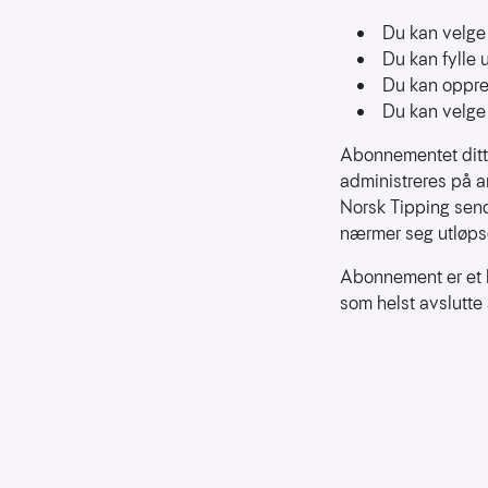
for
Du kan velge 
å
Du kan fylle 
forstå
Du kan oppre
bruksmønster
Du kan velge
Kreditere
Abonnementet ditt
kanaler
som
administreres på a
sender
Norsk Tipping sen
trafikk
nærmer seg utløps
Abonnement er et l
som helst avslutte 