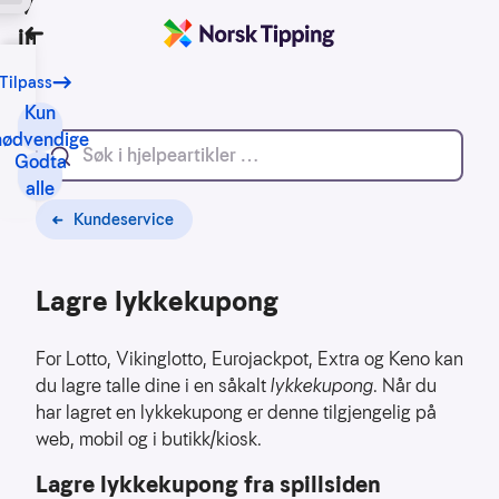
Vi bruker
informasjonskapsler
Tilbake
Tilpass
Vårt
formål
Kun
med
nødvendige
Godta
informasjonskapsler
alle
er
blant
Kundeservice
annet:
Lagre lykkekupong
Nettsidene
skal
fungere
For Lotto, Vikinglotto, Eurojackpot, Extra og Keno kan
teknisk
du lagre talle dine i en såkalt
lykkekupong
. Når du
har lagret en lykkekupong er denne tilgjengelig på
Samle
web, mobil og i butikk/kiosk.
inn
statistikk
Lagre lykkekupong fra spillsiden
for