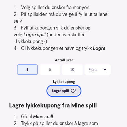
å
Velg spillet du ønsker fra menyen
forstå
bruksmønster
På spillsiden må du velge å fylle ut tallene
selv
Kreditere
Fyll ut kupongen slik du ønsker og
kanaler
velg
Lagre spill
(under overskriften
som
«Lykkekupong»)
sender
Gi lykkekupongen et navn og trykk
Lagre
trafikk
Lagre lykkekupong fra Mine spill
Gå til
Mine spill
Trykk på spillet du ønsker å lagre som