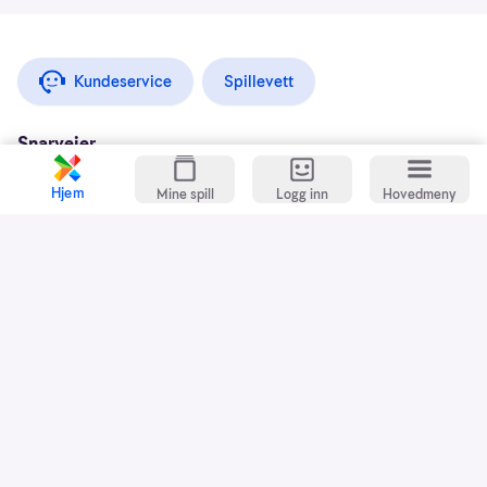
Kundeservice
Spillevett
Snarveier
Grasrotandelen
Hjem
Mine spill
Logg inn
Hovedmeny
Dette er Norsk Tipping
Jobb i Norsk Tipping
Nyhetsbrev
Presse
Kontakt oss
Praktisk informasjon
Sikkerhet
Økonomisk kriminalitet