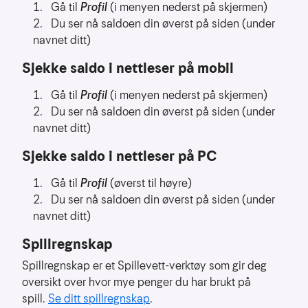
å
Gå til
Profil
(i menyen nederst på skjermen)
forstå
Du ser nå saldoen din øverst på siden (under
bruksmønster
navnet ditt)
Kreditere
Sjekke saldo i nettleser på mobil
kanaler
som
Gå til
Profil
(i menyen nederst på skjermen)
sender
Du ser nå saldoen din øverst på siden (under
trafikk
navnet ditt)
Sjekke saldo i nettleser på PC
Gå til
Profil
(øverst til høyre)
Du ser nå saldoen din øverst på siden (under
navnet ditt)
Spillregnskap
Spillregnskap er et Spillevett-verktøy som gir deg
oversikt over hvor mye penger du har brukt på
spill.
Se ditt spillregnskap
.