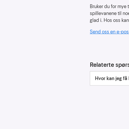
Bruker du for mye 
spillevanene til no
glad i. Hos oss kan
Send oss en e-pos
Relaterte spør
Hvor kan jeg få