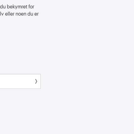
 du bekymret for
lv eller noen du er