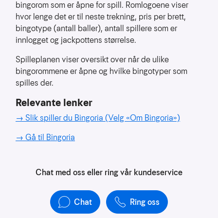
å
bingorom som er åpne for spill. Romlogoene viser
forstå
hvor lenge det er til neste trekning, pris per brett,
bruksmønster
bingotype (antall baller), antall spillere som er
innlogget og jackpottens størrelse.
Kreditere
kanaler
Spilleplanen viser oversikt over når de ulike
som
bingorommene er åpne og hvilke bingotyper som
sender
spilles der.
trafikk
Relevante lenker
→
Slik spiller du Bingoria (Velg «Om Bingoria»)
→
Gå til Bingoria
Chat med oss eller ring vår kundeservice
Chat
Ring oss