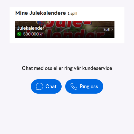
å
forstå
bruksmønster
Kreditere
kanaler
som
sender
trafikk
Chat med oss eller ring vår kundeservice
Chat
Ring oss