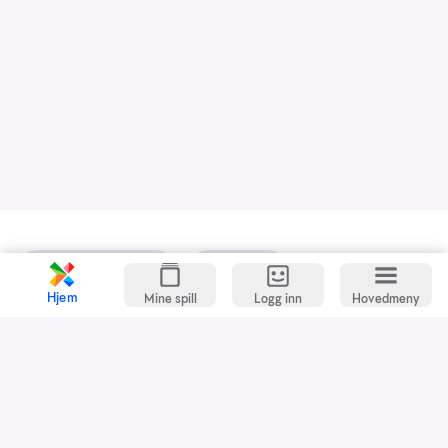
Kundeservice
Spillevett
Hjem
Mine spill
Logg inn
Hovedmeny
Snarveier
Grasrotandelen
Dette er Norsk Tipping
Jobb i Norsk Tipping