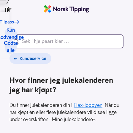
Vi bruker
informasjonskapsler
Tilbake
Tilpass
Vårt
formål
Kun
med
nødvendige
Godta
informasjonskapsler
alle
er
blant
Kundeservice
annet:
Hvor finner jeg julekalenderen
Nettsidene
skal
jeg har kjøpt?
fungere
teknisk
Du finner julekalenderen din i
Flax-lobbyen
. Når du
Samle
har kjøpt én eller flere julekalendere vil disse ligge
inn
under overskriften «Mine julekalendere».
statistikk
for