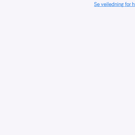
Se veiledning for h
for
å
forstå
bruksmønster
Kreditere
kanaler
som
sender
trafikk