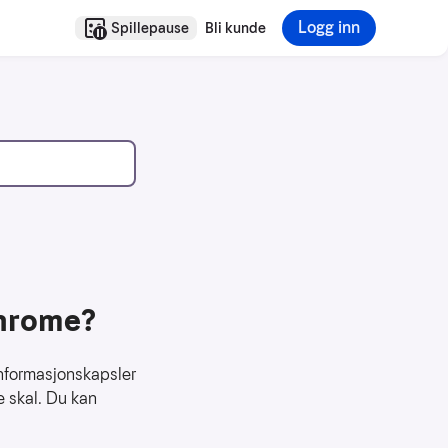
Logg inn
Spillepause
Bli kunde
Chrome?
informasjonskapsler
de skal. Du kan