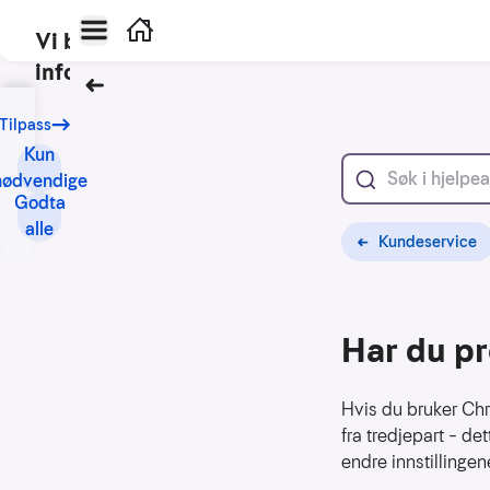
Hovedmeny
Hjem
Vi bruker
informasjonskapsler
Tilbake
Vårt
Tilpass
formål
Kun
med
nødvendige
informasjonskapsler
Godta
er
alle
Kundeservice
blant
annet:
Nettsidene
Har du pr
skal
fungere
teknisk
Hvis du bruker Chr
fra tredjepart – de
Samle
endre innstillingene
inn
statistikk