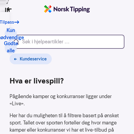
Vi bruker
informasjonskapsler
Tilbake
Tilpass
Vårt
formål
Kun
med
nødvendige
Godta
informasjonskapsler
alle
er
blant
Kundeservice
annet:
Hva er livespill?
Nettsidene
skal
fungere
Pågående kamper og konkurranser ligger under
teknisk
«Live».
Samle
Her har du muligheten til å filtrere basert på ønsket
inn
sport. Tallet over sporten forteller deg hvor mange
statistikk
kamper eller konkurranser vi har et live-tilbud på
for