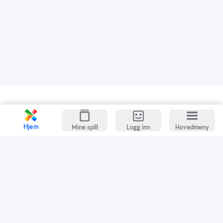
Kundeservice
Spillevett
Hjem
Mine spill
Logg inn
Hovedmeny
Snarveier
Grasrotandelen
Dette er Norsk Tipping
Jobb i Norsk Tipping
Nyhetsbrev