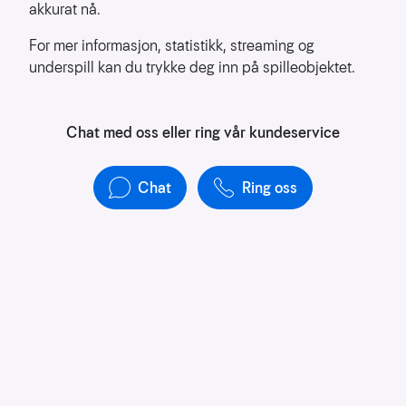
å
akkurat nå.
forstå
bruksmønster
For mer informasjon, statistikk, streaming og
underspill kan du trykke deg inn på spilleobjektet.
Kreditere
kanaler
som
Chat med oss eller ring vår kundeservice
sender
trafikk
Chat
Ring oss