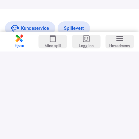
Kundeservice
Spillevett
Hjem
Snarveier
Mine spill
Logg inn
Hovedmeny
Grasrotandelen
Dette er Norsk Tipping
Jobb i Norsk Tipping
Nyhetsbrev
Presse
Kontakt oss
Praktisk informasjon
Sikkerhet
Økonomisk kriminalitet