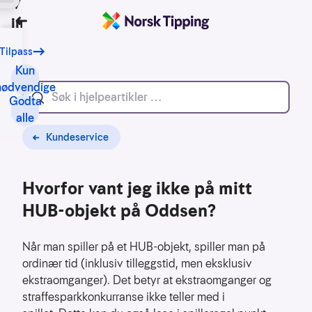
Vi bruker
informasjonskapsler
Tilbake
Tilpass
Vårt
formål
Kun
med
nødvendige
Godta
informasjonskapsler
alle
er
blant
Kundeservice
annet:
Hvorfor vant jeg ikke på mitt
Nettsidene
skal
HUB-objekt på Oddsen?
fungere
teknisk
Når man spiller på et HUB-objekt, spiller man på
Samle
ordinær tid (inklusiv tilleggstid, men eksklusiv
inn
ekstraomganger). Det betyr at ekstraomganger og
statistikk
straffesparkkonkurranse ikke teller med i
for