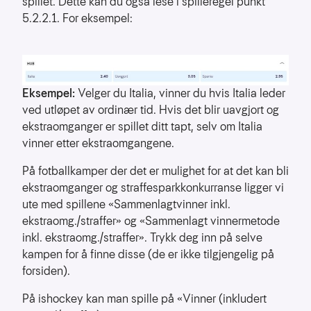
spillet. Dette kan du også lese i spilleregel punkt
å
5.2.2.1. For eksempel:
forstå
bruksmønster
Kreditere
kanaler
som
Eksempel:
Velger du Italia, vinner du hvis Italia leder
sender
ved utløpet av ordinær tid. Hvis det blir uavgjort og
trafikk
ekstraomganger er spillet ditt tapt, selv om Italia
vinner etter ekstraomgangene.
På fotballkamper der det er mulighet for at det kan bli
ekstraomganger og straffesparkkonkurranse ligger vi
ute med spillene «Sammenlagtvinner inkl.
ekstraomg./straffer» og «Sammenlagt vinnermetode
inkl. ekstraomg./straffer». Trykk deg inn på selve
kampen for å finne disse (de er ikke tilgjengelig på
forsiden).
På ishockey kan man spille på «Vinner (inkludert