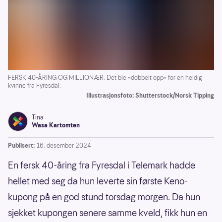
FERSK 40-ÅRING OG MILLIONÆR: Det ble «dobbelt opp» for en heldig
kvinne fra Fyresdal.
Illustrasjonsfoto: Shutterstock/Norsk Tipping
Tina
Wasa Kartomten
Publisert:
16. desember 2024
En fersk 40-åring fra Fyresdal i Telemark hadde
hellet med seg da hun leverte sin første Keno-
kupong på en god stund torsdag morgen. Da hun
sjekket kupongen senere samme kveld, fikk hun en