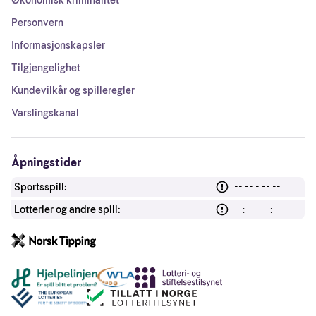
Økonomisk kriminalitet
Personvern
Informasjonskapsler
Tilgjengelighet
Kundevilkår og spilleregler
Varslingskanal
Åpningstider
Sportsspill:
--:-- - --:--
Lotterier og andre spill:
--:-- - --:--
Andre lenker