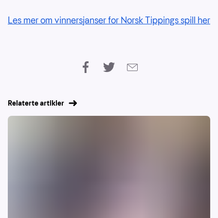
Les mer om vinnersjanser for Norsk Tippings spill her
Relaterte artikler