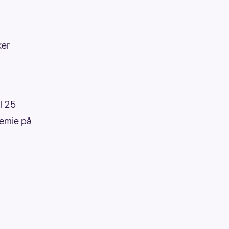
ker
l 25
remie på