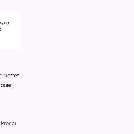
ng og
e
lebrettet
oner.
 kroner