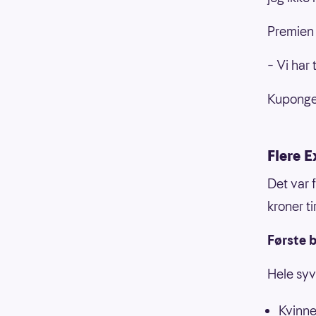
Premien
– Vi har 
Kupongen
Flere E
Det var 
kroner ti
Første b
Hele syv
Kvinne