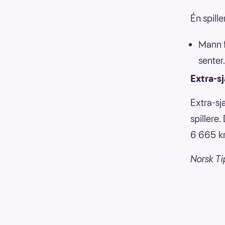
Én spill
Mann f
senter.
Extra-s
Extra-sj
spillere
6 665 kr
Norsk Ti