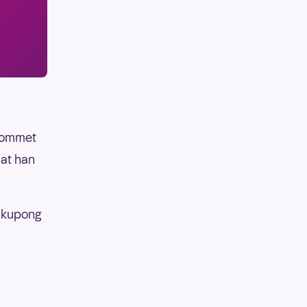
 kommet
 at han
nn kupong