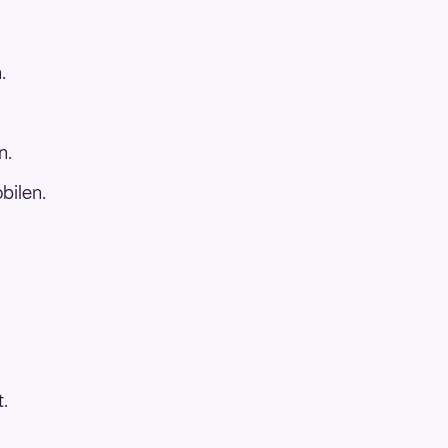
.
n.
bilen.
t.