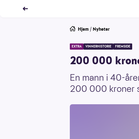
Hjem
/
Nyheter
EXTRA
VINNERHISTORIE
FREMSIDE
200 000 krone
En mann i 40-åren
200 000 kroner s