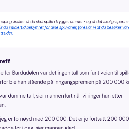
ipping ønsker at du skal spille i trygge rammer - og at det skal gi spenni
Er du imidlertid bekymret for dine spillvaner, foreslår vi at du besøker vår
ttsider.
reff
 for Bardudølen var det ingen tall som fant veien til spil
rfor ble han stående på inngangspremien på 200 000 kr
var dumme tall, sier mannen lurt når vi ringer han etter
en.
 jeg er fornøyd med 200 000. Det er jo fortsatt 200 000
 hadde før i dag, sier mannen glad.