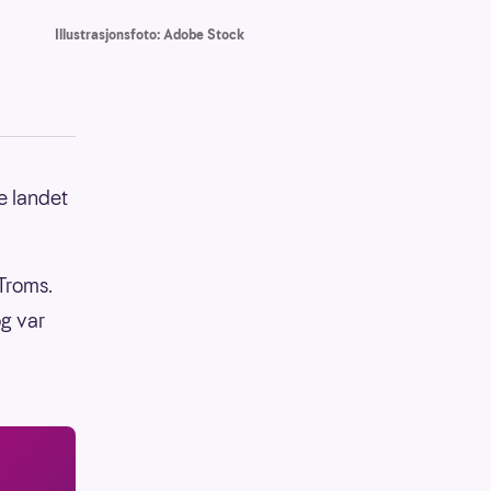
Illustrasjonsfoto: Adobe Stock
e landet
 Troms.
og var