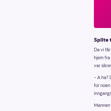
Spilte 
Da vi få
hjem fra 
var sikr
– A ha? D
for noen
inngang
Mannen s