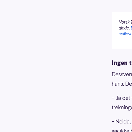
Norsk T
glede.
spilleve
Ingen t
Dessverre
hans. De
– Ja det 
trekning
– Neida,
jeg ikke