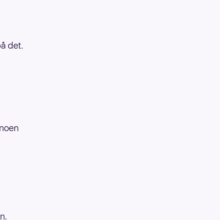
på det.
 noen
n.