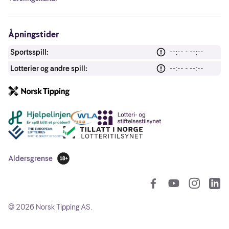
Åpningstider
Sportsspill:
--:-- - --:--
Lotterier og andre spill:
--:-- - --:--
Andre lenker
Aldersgrense
18 år
So
©
2026
Norsk Tipping AS.