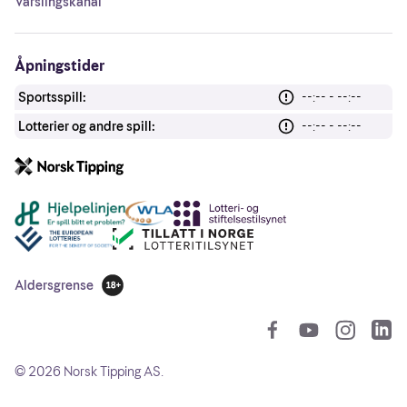
Varslingskanal
Åpningstider
Sportsspill:
--:-- - --:--
Lotterier og andre spill:
--:-- - --:--
Andre lenker
Aldersgrense
18 år
So
©
2026
Norsk Tipping AS.