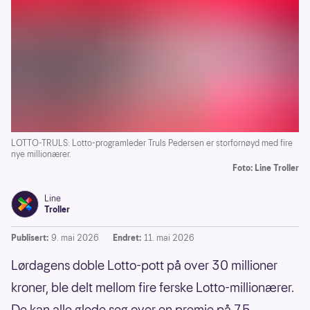
LOTTO-TRULS: Lotto-programleder Truls Pedersen er storfornøyd med fire
nye millionærer.
Foto: Line Troller
Line
Troller
Publisert:
9. mai 2026
Endret:
11. mai 2026
Lørdagens doble Lotto-pott på over 30 millioner
kroner, ble delt mellom fire ferske Lotto-millionærer.
De kan alle glede seg over en premie på 7,5