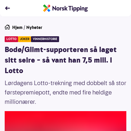
Hjem
/
Nyheter
LOTTO
JOKER
VINNERHISTORIE
Bodø/Glimt-supporteren så laget
sitt seire – så vant han 7,5 mill. i
Lotto
Lørdagens Lotto-trekning med dobbelt så stor
førstepremiepott, endte med fire heldige
millionærer.