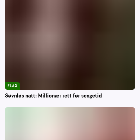
FLAX
Søvnløs natt: Millionær rett før sengetid