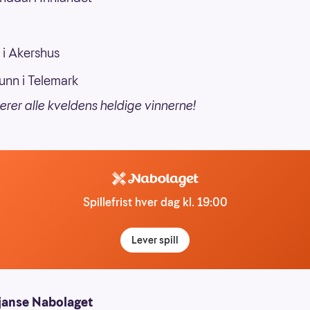
i Akershus
unn i Telemark
lerer alle kveldens heldige vinnerne!
Spillefrist hver dag kl. 19:00
Lever spill
janse Nabolaget