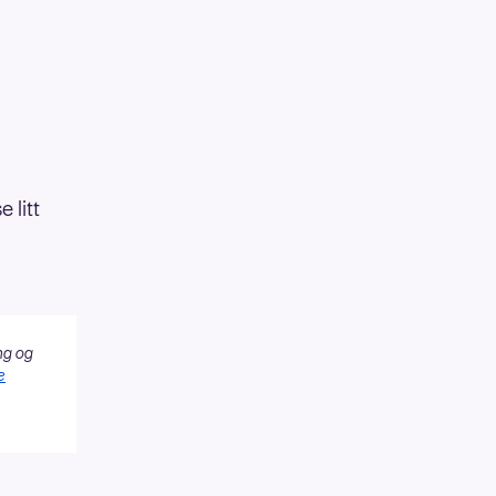
e litt
ng og
e