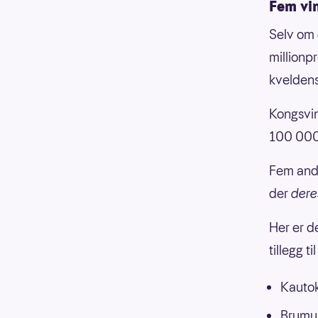
Fem vin
Selv om 
millionpr
kveldens
Kongsvin
100 000 
Fem andr
der
dere
Her er d
tillegg 
Kautok
Brumun