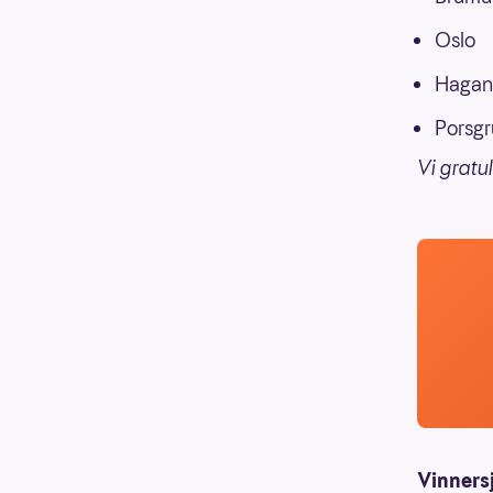
Oslo
Hagan 
Porsgr
Vi gratu
Vinners