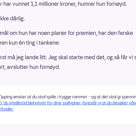
 har vunnet 1,1 millioner kroner, humrer hun fornøyd.
ikke dårlig.
mål om hun har noen planer for premien, har den ferske
ren kun én ting i tankene:
ørst må jeg lande litt. Jeg skal starte med det, og så får vi s
rt, avslutter hun fornøyd.
ipping ønsker at du skal spille i trygge rammer - og at det skal gi spenni
Er du imidlertid bekymret for dine spillvaner, foreslår vi at du besøker vår
ttsider.