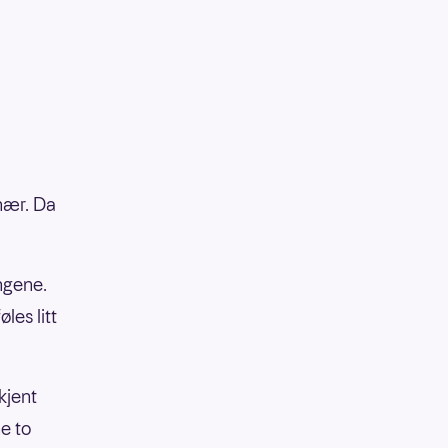
onær. Da
ngene.
les litt
kjent
e to