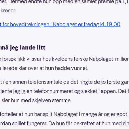
er. Dermed endte hun opp med en samlet premie på 1,1
 kroner.
ist for hovedtrekningen i Nabolaget er fredag kl. 19.00
 må jeg lande litt
e forsøk fikk vi svar hos kveldens ferske Nabolaget-milli
allerede klar over at hun hadde vunnet.
tt i en annen telefonsamtale da det ringte de to første ga
jente jeg igjen telefonnummeret og sjekket i appen. Det fø
g, sier hun med skjelven stemme.
forteller at hun har spilt Nabolaget i mange år og er godt 
dan spillet fungerer. Da hun får bekreftet at hun med sin