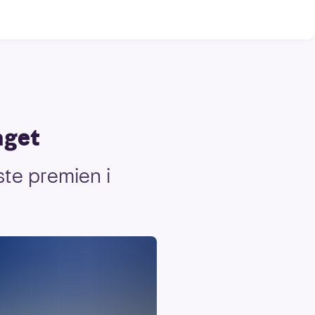
aget
ste premien i