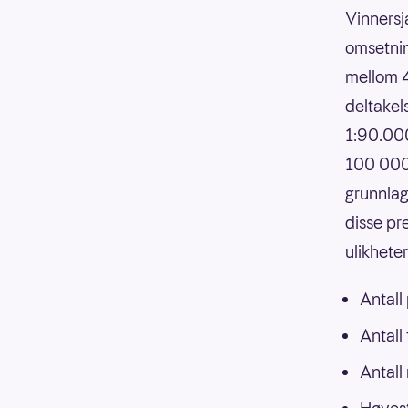
Vinnersj
omsetnin
mellom 4
deltakels
1:90.000
100 000,
grunnlag
disse pr
ulikhete
Antall
Antall
Antall