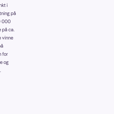
kt i
tning på
90 000
e på ca.
n vinne
på
 for
re og
.