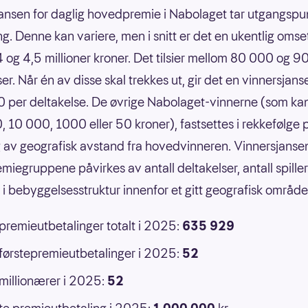
ansen for daglig hovedpremie i Nabolaget tar utgangspun
g. Denne kan variere, men i snitt er det en ukentlig omse
 og 4,5 millioner kroner. Det tilsier mellom 80 000 og 
er. Når én av disse skal trekkes ut, gir det en vinnersjans
 per deltakelse. De øvrige Nabolaget-vinnerne (som ka
 10 000, 1000 eller 50 kroner), fastsettes i rekkefølge 
 av geografisk avstand fra hovedvinneren. Vinnersjansen
emiegruppene påvirkes av antall deltakelser, antall spille
r i bebyggelsesstruktur innenfor et gitt geografisk område
 premieutbetalinger totalt i 2025:
635 929
 førstepremieutbetalinger i 2025:
52
 millionærer i 2025:
52