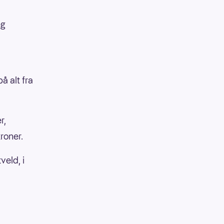
eg
 alt fra
r,
roner.
veld, i