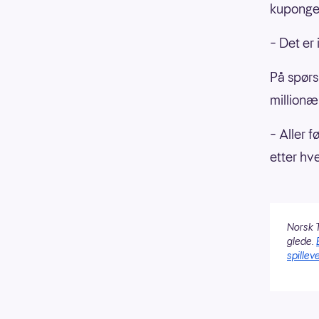
kuponger
– Det er 
På spørs
millionæ
– Aller f
etter hve
Norsk T
glede.
spilleve