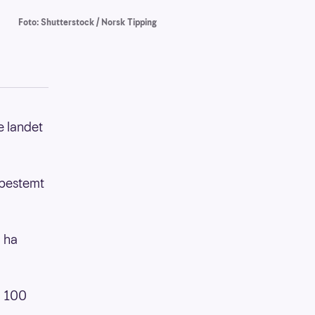
Foto: Shutterstock / Norsk Tipping
e landet
 bestemt
å ha
å 100