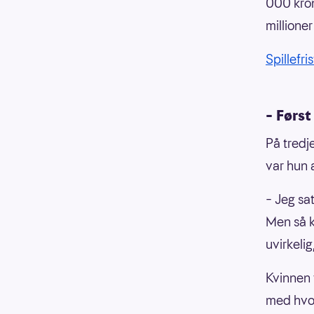
000 kron
millioner
Spillefr
– Først
På tredj
var hun 
– Jeg sa
Men så k
uvirkeli
Kvinnen 
med hvor