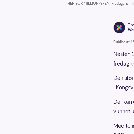
HER BOR MILLIONÆREN: Fredagens million
Tin
Was
Publisert:
1
Nesten 1
fredag k
Den stør
i Kongs
Der kan 
vunnet u
Med to i