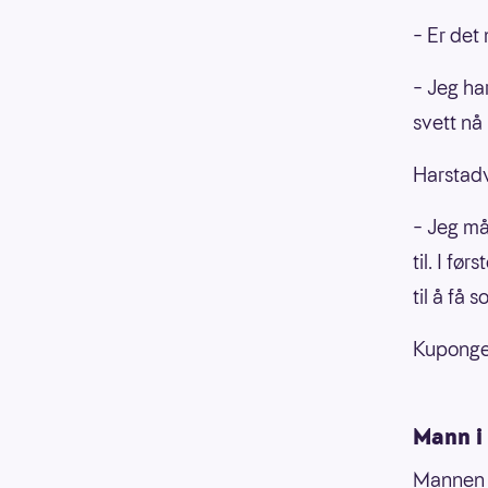
– Er det 
– Jeg har
svett nå
Harstadv
– Jeg må
til. I fø
til å få 
Kupongen
Mann i
Mannen h