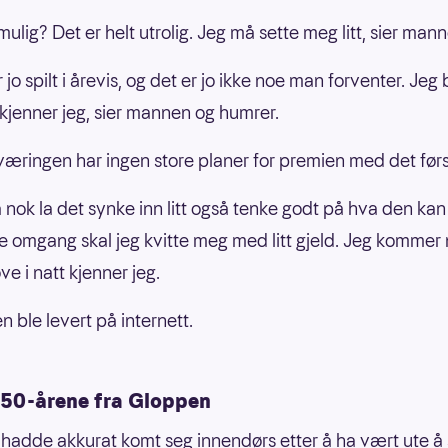
mulig? Det er helt utrolig. Jeg må sette meg litt, sier man
 jo spilt i årevis, og det er jo ikke noe man forventer. Jeg bl
 kjenner jeg, sier mannen og humrer.
æringen har ingen store planer for premien med det førs
 nok la det synke inn litt også tenke godt på hva den ka
rste omgang skal jeg kvitte meg med litt gjeld. Jeg kommer
sove i natt kjenner jeg.
 ble levert på internett.
 50-årene fra Gloppen
adde akkurat komt seg innendørs etter å ha vært ute å