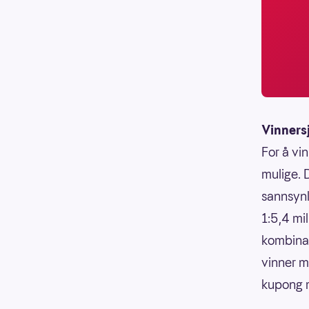
Vinners
For å vin
mulige. 
sannsynli
1:5,4 mi
kombinasj
vinner m
kupong m