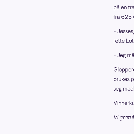
på en tr
fra 625 
– Jøsses,
rette Lot
– Jeg må 
Gloppere
brukes p
seg med 
Vinnerku
Vi gratu