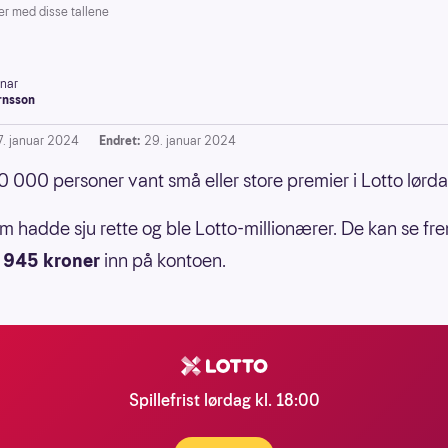
er med disse tallene
inar
rnsson
7. januar 2024
Endret:
29. januar 2024
 000 personer vant små eller store premier i Lotto lørda
m hadde sju rette og ble Lotto-millionærer. De kan se frem
 945 kroner
inn på kontoen.
Spillefrist lørdag kl. 18:00