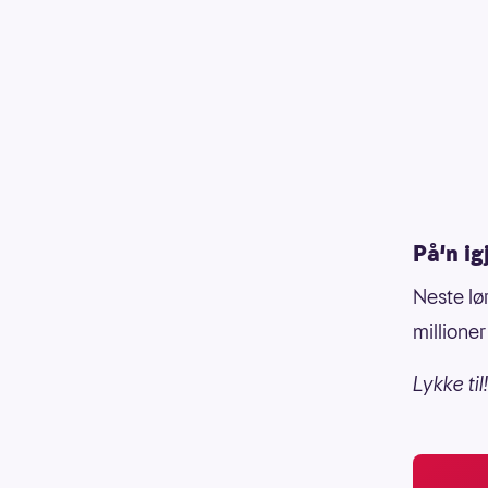
På'n ig
Neste lø
millione
Lykke til!