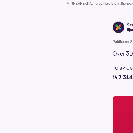
VINNERREKKA: To spillere ble millionær
Ste
Bjø
Publisert:
2
Over 310
To av de
få
7 314