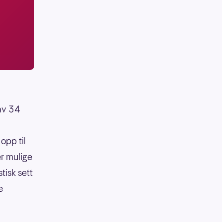
 av 34
opp til
er mulige
tisk sett
e