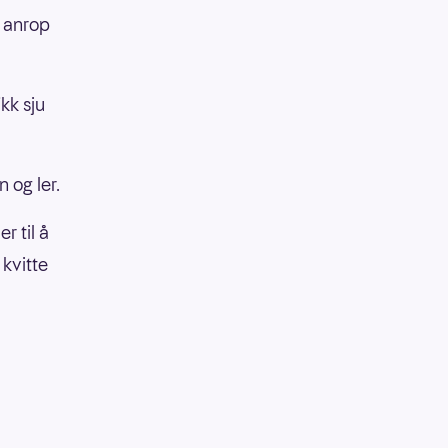
e anrop
ikk sju
n og ler.
r til å
 kvitte