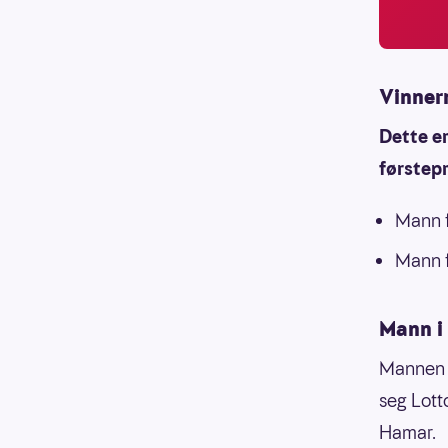
Vinnern
Dette er
førstep
Mann f
Mann f
Mann i
Mannen v
seg Lott
Hamar.