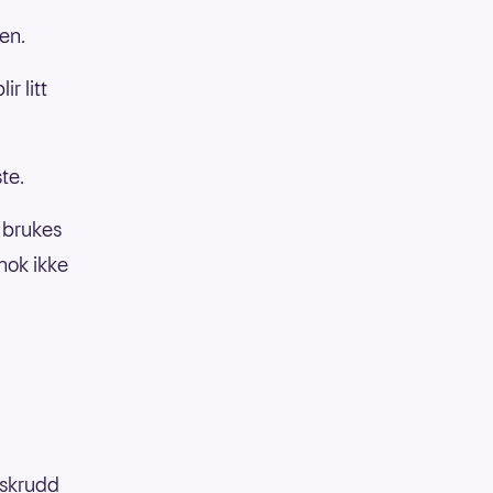
nen.
ir litt
te.
n brukes
 nok ikke
 skrudd